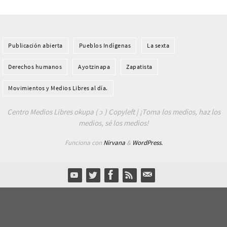
Publicación abierta
Pueblos Indí­genas
La sexta
Derechos humanos
Ayotzinapa
Zapatista
Movimientos y Medios Libres al día.
Centro Medios Libres okupa ( ɔ ) Copyleft | ¡Toma los medios, haz los
medios, sé los medios!
Funciona con
Nirvana
&
WordPress.