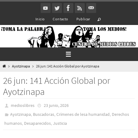
Ir
al
Inicio
Contacto
Publicar
contenido
Inicio
Ayotzinapa
26 jun: 141 Acción Global por Ayotzinapa
26 jun: 141 Acción Global por
Ayotzinapa
medioslibres
23 junio, 2026
,
,
,
Ayotzinapa
Buscadoras
Crímenes de lesa humanidad
Derechos
,
,
humanos
Desaparecidos
Justicia