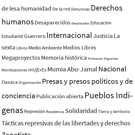
Derechos
de lesa humanidad
De la red
Denuncias
humanos
Desaparecidos
Educación
Desplazados
Internacional
La
Justicia
Guerrero
Estudiantil
sexta
Medios Libres
Medio Ambiente
Libros
Megaproyectos
Memoria histórica
Michoacán
Migrantes
Nacional
Mumia Abu-Jamal
mUjErEs
Movilizaciones
Presas y presos polí­ticos y de
Oaxaca
Organización
Pueblos Indí­
conciencia
Publicación abierta
genas
Solidaridad
Represión
Tierra y territorio
Resistencia
Tácticas represivas de las libertades y derechos
Zapatista