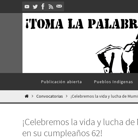
Ir
al
contenido
Ir
Publicación abierta
Pueblos Indí­genas
al
contenido
Inicio
Convocatorias
¡Celebremos la vida y lucha de Mum
¡Celebremos la vida y lucha d
en su cumpleaños 62!