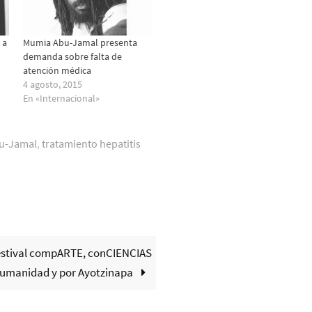
 a
Mumia Abu-Jamal presenta
demanda sobre falta de
atención médica
4 agosto, 2015
En «Internacional»
u-Jamal
,
tratamiento hepatitis
Festival compARTE, conCIENCIAS
Humanidad y por Ayotzinapa