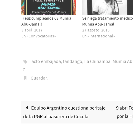
¡Feliz cumpleaños 63 Mumia
Se niega tratamiento médico
Abu-Jamal!
Mumia Abu-Jamal
3 abril, 2017
27 agosto, 2015
En «Convocatorias»
En «Internacional»
acto embajada
,
fandango
,
La Chinampa
,
Mumia Ab
C
.
Guardar
.
Equipo Argentino cuestiona peritaje
9 abr: 
por la 
de la PGR al basurero de Cocula