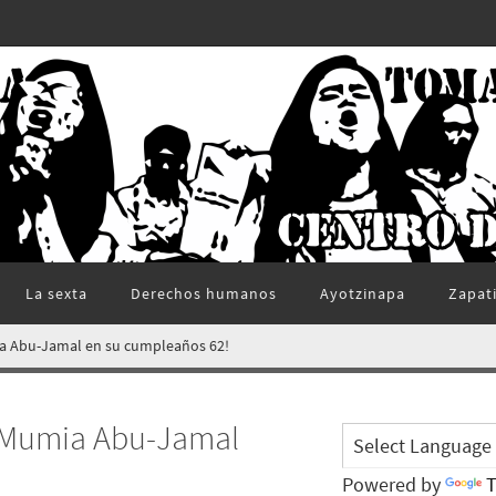
La sexta
Derechos humanos
Ayotzinapa
Zapat
ia Abu-Jamal en su cumpleaños 62!
e Mumia Abu-Jamal
Powered by
T