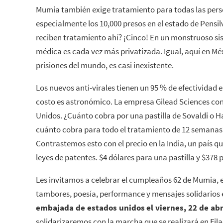
Mumia también exige tratamiento para todas las perso
especialmente los 10,000 presos en el estado de Pensil
reciben tratamiento ahí? ¡Cinco! En un monstruoso sis
médica es cada vez más privatizada. Igual, aquí en Méx
prisiones del mundo, es casi inexistente.
Los nuevos anti-virales tienen un 95 % de efectividad en
costo es astronómico. La empresa Gilead Sciences cont
Unidos. ¿Cuánto cobra por una pastilla de Sovaldi o Har
cuánto cobra para todo el tratamiento de 12 semanas?
Contrastemos esto con el precio en la India, un país qu
leyes de patentes. $4 dólares para una pastilla y $378 
Les invitamos a celebrar el cumpleaños 62 de Mumia, e
tambores, poesía, performance y mensajes solidarios
embajada de estados unidos
el viernes, 22 de abr
solidarizaremos con la marcha que se realizará en Fila