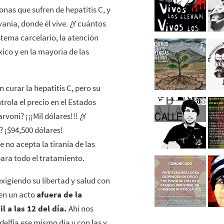
nas que sufren de hepatitis C, y
vania, donde él vive. ¿Y cuántos
tema carcelario, la atención
ico y en la mayoría de las
 curar la hepatitis C, pero su
rola el precio en el Estados
voni? ¡¡¡Mil dólares!!! ¿Y
 ¡$94,500 dólares!
e no acepta la tiranía de las
para todo el tratamiento.
xigiendo su libertad y salud con
 en un acto
afuera de la
il a las 12 del día.
Ahí nos
delfia ese mismo día y con las y