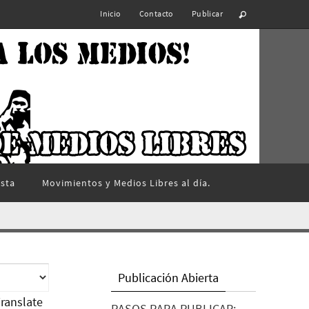
Inicio
Contacto
Publicar
ista
Movimientos y Medios Libres al día.
Publicación Abierta
ranslate
PASOS PARA PUBLICAR: