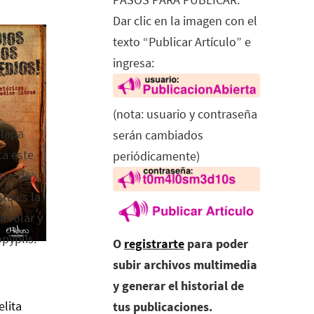
Dar clic en la imagen con el
texto “Publicar Artículo” e
ingresa:
(nota: usuario y contraseña
alapa
serán cambiados
ca este
periódicamente)
tro de
ta es la
a rolar y
opyplis.
O
registrarte
para poder
subir archivos multimedia
y generar el historial de
elita
tus publicaciones.