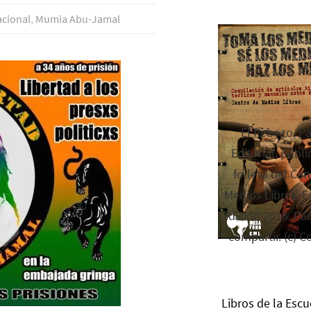
acional
,
Mumia Abu-Jamal
El Rebozo, P
Editorial, publi
folleto del Cen
Medios Libres. Es
edición 2016. Par
compartir. (c) C
Libros de la Escu