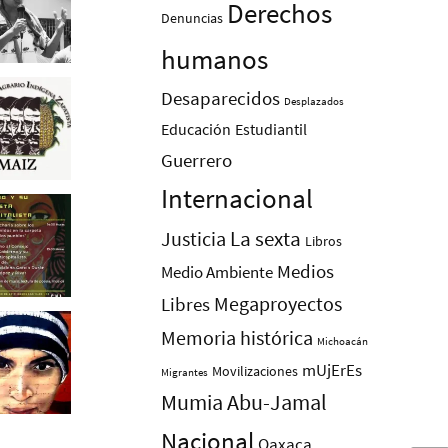
Derechos
Denuncias
humanos
Desaparecidos
Desplazados
Educación
Estudiantil
Guerrero
Internacional
La sexta
Justicia
Libros
Medios
Medio Ambiente
Megaproyectos
Libres
Memoria histórica
Michoacán
mUjErEs
Movilizaciones
Migrantes
Mumia Abu-Jamal
Nacional
Oaxaca