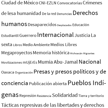
Ciudad de México
Crímenes
CNI-EZLN
Convocatorias
Derechos
de lesa humanidad
De la red
Denuncias
humanos
Desaparecidos
Educación
Desplazados
Internacional
La
Justicia
Guerrero
Estudiantil
sexta
Medios Libres
Medio Ambiente
Libros
Megaproyectos
Memoria histórica
Michoacán
Migrantes
Nacional
Mumia Abu-Jamal
mUjErEs
Movilizaciones
Presas y presos polí­ticos y de
Oaxaca
Organización
Pueblos Indí­
conciencia
Publicación abierta
genas
Solidaridad
Represión
Tierra y territorio
Resistencia
Tácticas represivas de las libertades y derechos