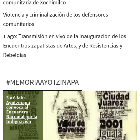
comunitaria de Xochimilco
Violencia y criminalización de los defensores
comunitarios
1 ago: Transmisión en vivo de la Inauguración de los
Encuentros zapatistas de Artes, y de Resistencias y
Rebeldías
#MEMORIAAYOTZINAPA
5 y 6 feb:
Ayotzinapa:
Ayotzinapa
Con o sin
convoca al
reunión con el
Encuentro
Papa
Nacional por la
seguiremos
Indignación
adelante