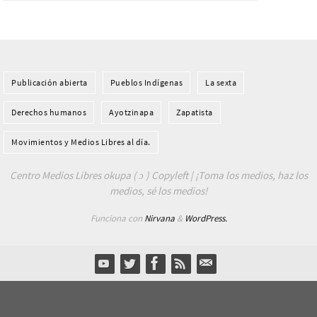
Publicación abierta
Pueblos Indí­genas
La sexta
Derechos humanos
Ayotzinapa
Zapatista
Movimientos y Medios Libres al día.
Centro Medios Libres okupa ( ɔ ) Copyleft | ¡Toma los medios, haz los
medios, sé los medios!
Funciona con
Nirvana
&
WordPress.