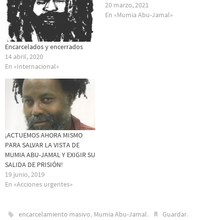
20 marzo, 2021
En «Mumia Abu-Jamal»
Encarcelados y encerrados
14 abril, 2020
En «Internacional»
¡ACTUEMOS AHORA MISMO
PARA SALVAR LA VISTA DE
MUMIA ABU-JAMAL Y EXIGIR SU
SALIDA DE PRISIÓN!
19 junio, 2019
En «Acciones urgentes»
,
.
.
encarcelamiento masivo
Mumia Abu-Jamal
Guardar