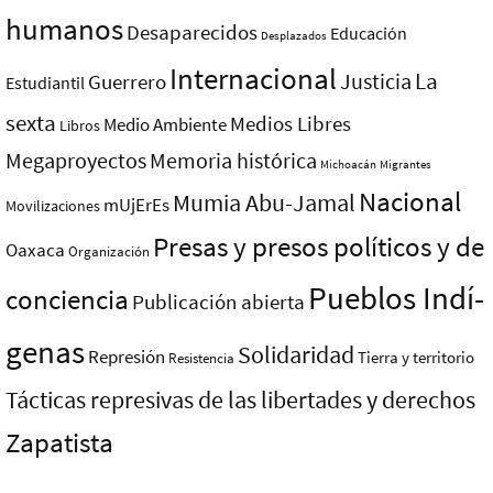
humanos
Desaparecidos
Educación
Desplazados
Internacional
La
Justicia
Guerrero
Estudiantil
sexta
Medios Libres
Medio Ambiente
Libros
Megaproyectos
Memoria histórica
Michoacán
Migrantes
Nacional
Mumia Abu-Jamal
mUjErEs
Movilizaciones
Presas y presos polí­ticos y de
Oaxaca
Organización
Pueblos Indí­
conciencia
Publicación abierta
genas
Solidaridad
Represión
Tierra y territorio
Resistencia
Tácticas represivas de las libertades y derechos
Zapatista