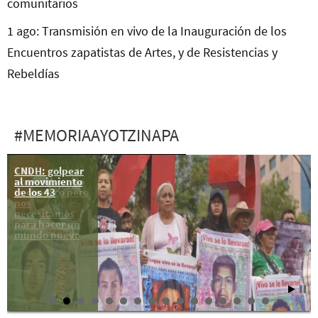
comunitarios
1 ago: Transmisión en vivo de la Inauguración de los
Encuentros zapatistas de Artes, y de Resistencias y
Rebeldías
#MEMORIAAYOTZINAPA
CNDH: golpear
7 de
al movimiento
noviembre: No
de los 43
te conozco pero
nos
necesitamos
para hacer un
mundo nuevo