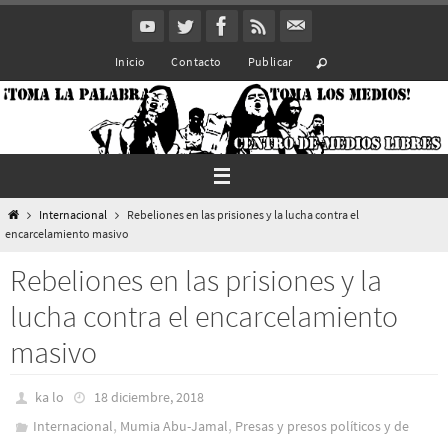
Ir
al
Inicio
Contacto
Publicar
contenido
Inicio
Internacional
Rebeliones en las prisiones y la lucha contra el
encarcelamiento masivo
Rebeliones en las prisiones y la
lucha contra el encarcelamiento
masivo
ka lo
18 diciembre, 2018
,
,
Internacional
Mumia Abu-Jamal
Presas y presos polí­ticos y de