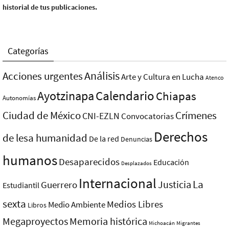
historial de tus publicaciones.
Categorías
Análisis
Acciones urgentes
Arte y Cultura en Lucha
Atenco
Ayotzinapa
Calendario
Chiapas
Autonomías
Ciudad de México
Crímenes
CNI-EZLN
Convocatorias
Derechos
de lesa humanidad
De la red
Denuncias
humanos
Desaparecidos
Educación
Desplazados
Internacional
La
Justicia
Guerrero
Estudiantil
sexta
Medios Libres
Medio Ambiente
Libros
Megaproyectos
Memoria histórica
Michoacán
Migrantes