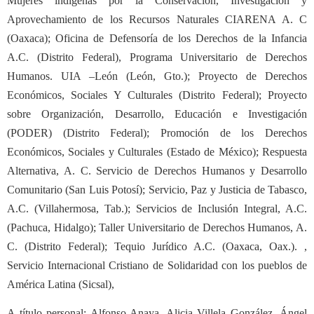
Mujeres indígenas por la Conservación, Investigación y
Aprovechamiento de los Recursos Naturales CIARENA A. C
(Oaxaca); Oficina de Defensoría de los Derechos de la Infancia
A.C. (Distrito Federal), Programa Universitario de Derechos
Humanos. UIA –León (León, Gto.); Proyecto de Derechos
Económicos, Sociales Y Culturales (Distrito Federal); Proyecto
sobre Organización, Desarrollo, Educación e Investigación
(PODER) (Distrito Federal); Promoción de los Derechos
Económicos, Sociales y Culturales (Estado de México); Respuesta
Alternativa, A. C. Servicio de Derechos Humanos y Desarrollo
Comunitario (San Luis Potosí); Servicio, Paz y Justicia de Tabasco,
A.C. (Villahermosa, Tab.); Servicios de Inclusión Integral, A.C.
(Pachuca, Hidalgo); Taller Universitario de Derechos Humanos, A.
C. (Distrito Federal); Tequio Jurídico A.C. (Oaxaca, Oax.). ,
Servicio Internacional Cristiano de Solidaridad con los pueblos de
América Latina (Sicsal),
A título personal:
Alfonso Anaya, Alicia Villela González, Ángel