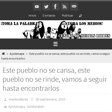
Ir
al
Inicio
Contacto
Publicar
contenido
Inicio
Ayotzinapa
Este pueblo no se cansa, este pueblo no se rinde, vamos a seguir
hasta encontrarlos
Este pueblo no se cansa, este
pueblo no se rinde, vamos a seguir
hasta encontrarlos
medioslibres
26 septiembre, 2015
,
Ayotzinapa
Solidaridad