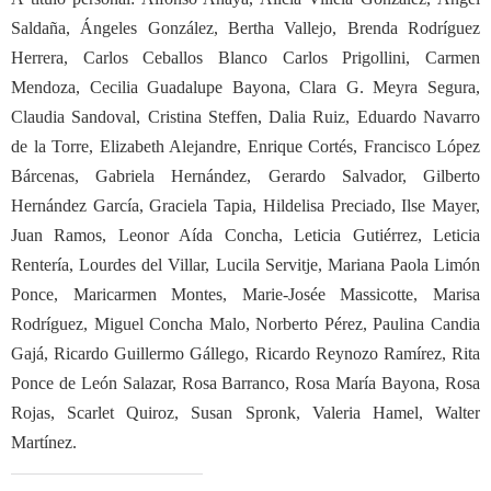
Saldaña, Ángeles González, Bertha Vallejo, Brenda Rodríguez
Herrera, Carlos Ceballos Blanco Carlos Prigollini, Carmen
Mendoza, Cecilia Guadalupe Bayona, Clara G. Meyra Segura,
Claudia Sandoval, Cristina Steffen, Dalia Ruiz, Eduardo Navarro
de la Torre, Elizabeth Alejandre, Enrique Cortés, Francisco López
Bárcenas, Gabriela Hernández, Gerardo Salvador, Gilberto
Hernández García, Graciela Tapia, Hildelisa Preciado, Ilse Mayer,
Juan Ramos, Leonor Aída Concha, Leticia Gutiérrez, Leticia
Rentería, Lourdes del Villar, Lucila Servitje, Mariana Paola Limón
Ponce, Maricarmen Montes,
Marie-Josée Massicotte,
Marisa
Rodríguez, Miguel Concha Malo, Norberto Pérez, Paulina Candia
Gajá, Ricardo Guillermo Gállego, Ricardo Reynozo Ramírez, Rita
Ponce de León Salazar, Rosa Barranco, Rosa María Bayona, Rosa
Rojas, Scarlet Quiroz,
Susan Spronk, Valeria Hamel,
Walter
Martínez.