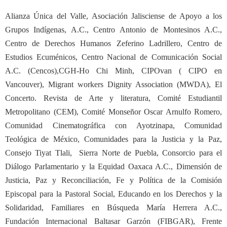
Alianza Única del Valle,
Asociación Jalisciense de Apoyo a los
Grupos Indígenas, A.C., Centro Antonio de Montesinos A.C.,
Centro de Derechos Humanos Zeferino Ladrillero,
Centro de
Estudios Ecuménicos, Centro Nacional de Comunicación Social
A.C. (Cencos),CGH-Ho Chi Minh, CIPOvan ( CIPO en
Vancouver), Migrant workers Dignity Association (MWDA), El
Concerto. Revista de Arte y literatura, Comité Estudiantil
Metropolitano (CEM), Comité Monseñor Oscar Arnulfo Romero,
Comunidad Cinematográfica con Ayotzinapa,
Comunidad
Teológica de México,
Comunidades para la Justicia y la Paz,
Consejo Tiyat Tlali, Sierra Norte de Puebla, Consorcio para el
Diálogo Parlamentario y la Equidad Oaxaca A.C., Dimensión de
Justicia, Paz y Reconciliación, Fe y Política de la Comisión
Episcopal para la Pastoral Social, Educando en los Derechos y la
Solidaridad, Familiares en Búsqueda María Herrera A.C.,
Fundación Internacional Baltasar Garzón (FIBGAR), Frente