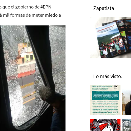
o que el gobierno de
‪#‎
EPN‬
Zapatista
á mil formas de meter miedo a
Lo más visto.