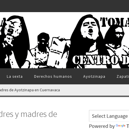
La sexta
Derechos humanos
Ayotzinapa
Zapat
adres de Ayotzinapa en Cuernavaca
dres y madres de
Powered by
T