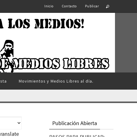
Inicio
Contacto
Publicar
ista
Movimientos y Medios Libres al día.
Publicación Abierta
ranslate
PASOS PARA PUBLICAR: