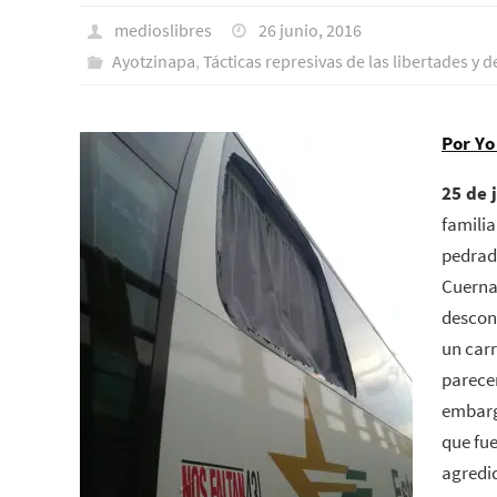
medioslibres
26 junio, 2016
Ayotzinapa
,
Tácticas represivas de las libertades y 
Por Yo
25 de 
familia
pedrada
Cuerna
descon
un carr
parecer
embarg
que fue
agredi