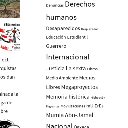
Derechos
Denuncias
humanos
Desaparecidos
Desplazados
Educación
Estudiantil
Guerrero
Internacional
La sexta
Justicia
Libros
Medios
Medio Ambiente
Megaproyectos
Libres
Memoria histórica
Michoacán
mUjErEs
Movilizaciones
Migrantes
Mumia Abu-Jamal
Nacional
Oaxaca