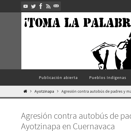
Ir
al
contenido
Ir
Publicación abierta
Pueblos Indí­genas
al
contenido
Inicio
Ayotzinapa
Agresión contra autobús de padres y m
Agresión contra autobús de pa
Ayotzinapa en Cuernavaca