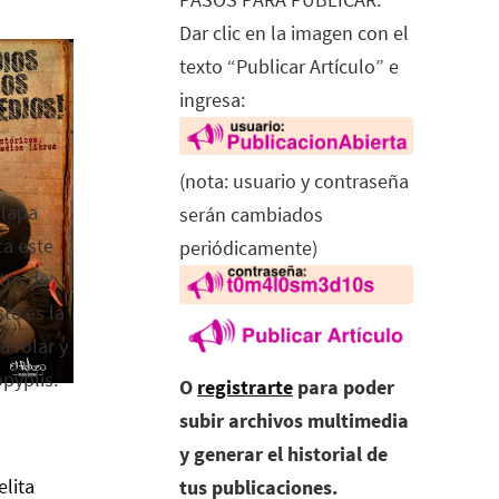
Dar clic en la imagen con el
texto “Publicar Artículo” e
ingresa:
(nota: usuario y contraseña
alapa
serán cambiados
ca este
periódicamente)
tro de
ta es la
a rolar y
opyplis.
O
registrarte
para poder
subir archivos multimedia
y generar el historial de
elita
tus publicaciones.