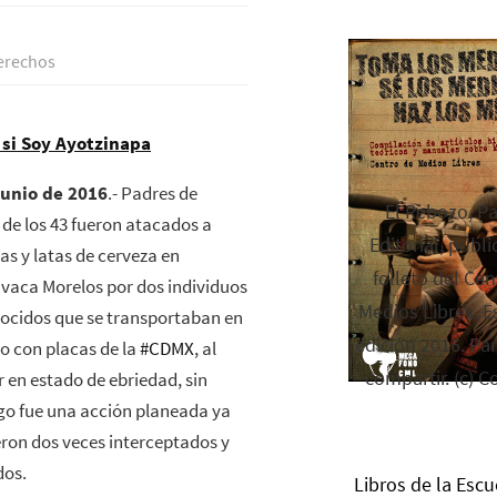
derechos
 si Soy Ayotzinapa
junio de 2016
.- Padres de
El Rebozo, P
 de los 43 fueron atacados a
Editorial, publi
s y latas de cerveza en
folleto del Cen
vaca Morelos por dos individuos
Medios Libres. Es
ocidos que se transportaban en
edición 2016. Par
o con placas de la
‪#‎
CDMX‬
, al
compartir. (c) C
 en estado de ebriedad, sin
o fue una acción planeada ya
ron dos veces interceptados y
dos.
Libros de la Escu