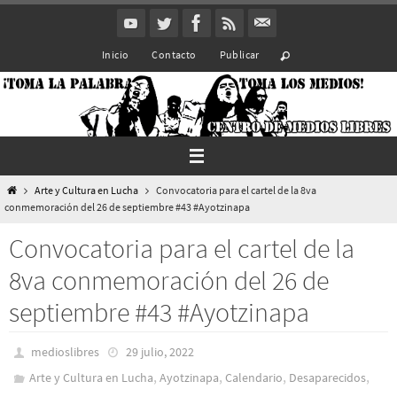
Ir
al
Inicio
Contacto
Publicar
contenido
Inicio
Arte y Cultura en Lucha
Convocatoria para el cartel de la 8va
conmemoración del 26 de septiembre #43 #Ayotzinapa
Convocatoria para el cartel de la
8va conmemoración del 26 de
septiembre #43 #Ayotzinapa
medioslibres
29 julio, 2022
,
,
,
,
Arte y Cultura en Lucha
Ayotzinapa
Calendario
Desaparecidos