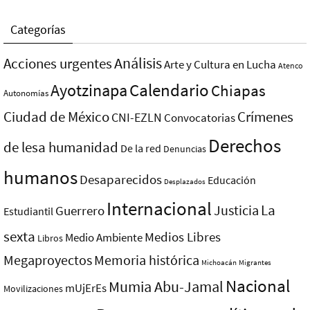
Categorías
Análisis
Acciones urgentes
Arte y Cultura en Lucha
Atenco
Ayotzinapa
Calendario
Chiapas
Autonomías
Ciudad de México
Crímenes
CNI-EZLN
Convocatorias
Derechos
de lesa humanidad
De la red
Denuncias
humanos
Desaparecidos
Educación
Desplazados
Internacional
La
Justicia
Guerrero
Estudiantil
sexta
Medios Libres
Medio Ambiente
Libros
Megaproyectos
Memoria histórica
Michoacán
Migrantes
Nacional
Mumia Abu-Jamal
mUjErEs
Movilizaciones