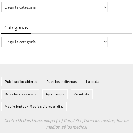
Categorías
Categorías
Categorías
Publicación abierta
Pueblos Indí­genas
La sexta
Derechos humanos
Ayotzinapa
Zapatista
Movimientos y Medios Libres al día.
Centro Medios Libres okupa ( ɔ ) Copyleft | ¡Toma los medios, haz los
medios, sé los medios!