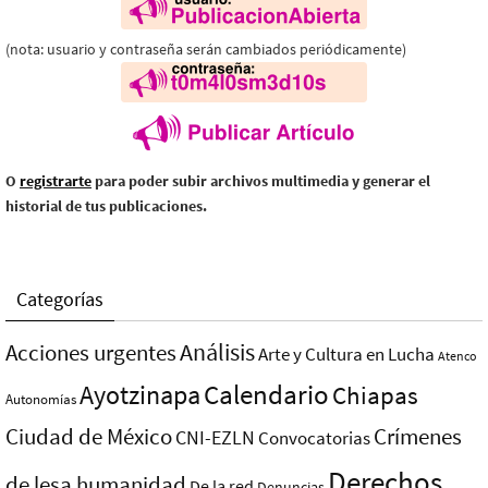
(nota: usuario y contraseña serán cambiados periódicamente)
O
registrarte
para poder subir archivos multimedia y generar el
historial de tus publicaciones.
Categorías
Análisis
Acciones urgentes
Arte y Cultura en Lucha
Atenco
Ayotzinapa
Calendario
Chiapas
Autonomías
Ciudad de México
Crímenes
CNI-EZLN
Convocatorias
Derechos
de lesa humanidad
De la red
Denuncias