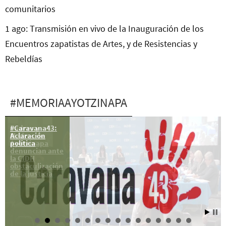
comunitarios
1 ago: Transmisión en vivo de la Inauguración de los
Encuentros zapatistas de Artes, y de Resistencias y
Rebeldías
#MEMORIAAYOTZINAPA
#Caravana43:
Padres y
Aclaración
Madres de
política
Ayotzinapa
denuncian ante
la CIDH
obstaculización
de la justicia