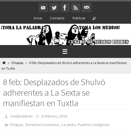
Ir
al
Inicio
Contacto
Publicar
contenido
Inicio
Chiapas
8 feb: Desplazados de Shulvó adherentes a La Sexta se manifiestan
en Tuxtla
8 feb: Desplazados de Shulvó
adherentes a La Sexta se
manifiestan en Tuxtla
medioslibres
8 febrero, 2016
,
,
,
Chiapas
Derechos humanos
La sexta
Pueblos Indí­genas