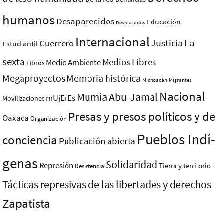
humanos
Desaparecidos
Educación
Desplazados
Internacional
La
Justicia
Guerrero
Estudiantil
sexta
Medios Libres
Medio Ambiente
Libros
Megaproyectos
Memoria histórica
Michoacán
Migrantes
Nacional
Mumia Abu-Jamal
mUjErEs
Movilizaciones
Presas y presos polí­ticos y de
Oaxaca
Organización
Pueblos Indí­
conciencia
Publicación abierta
genas
Solidaridad
Represión
Tierra y territorio
Resistencia
Tácticas represivas de las libertades y derechos
Zapatista