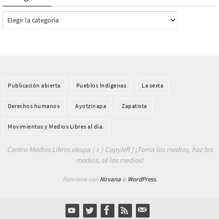
Categorías
Publicación abierta
Pueblos Indí­genas
La sexta
Derechos humanos
Ayotzinapa
Zapatista
Movimientos y Medios Libres al día.
Centro Medios Libres okupa ( ɔ ) Copyleft | ¡Toma los medios, haz los
medios, sé los medios!
Funciona con
Nirvana
&
WordPress.