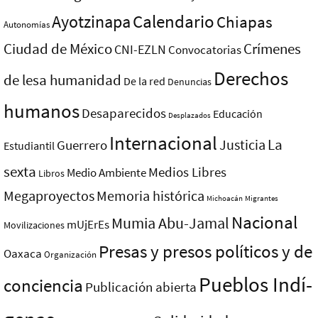
Ayotzinapa
Calendario
Chiapas
Autonomías
Ciudad de México
Crímenes
CNI-EZLN
Convocatorias
Derechos
de lesa humanidad
De la red
Denuncias
humanos
Desaparecidos
Educación
Desplazados
Internacional
La
Justicia
Guerrero
Estudiantil
sexta
Medios Libres
Medio Ambiente
Libros
Megaproyectos
Memoria histórica
Michoacán
Migrantes
Nacional
Mumia Abu-Jamal
mUjErEs
Movilizaciones
Presas y presos polí­ticos y de
Oaxaca
Organización
Pueblos Indí­
conciencia
Publicación abierta