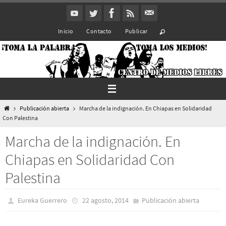
Ir
al
Inicio
Contacto
Publicar
contenido
Inicio
Publicación abierta
Marcha de la indignación. En Chiapas en Solidaridad
Con Palestina
Marcha de la indignación. En
Chiapas en Solidaridad Con
Palestina
Eureka Guerrero
22 agosto, 2014
Publicación abierta