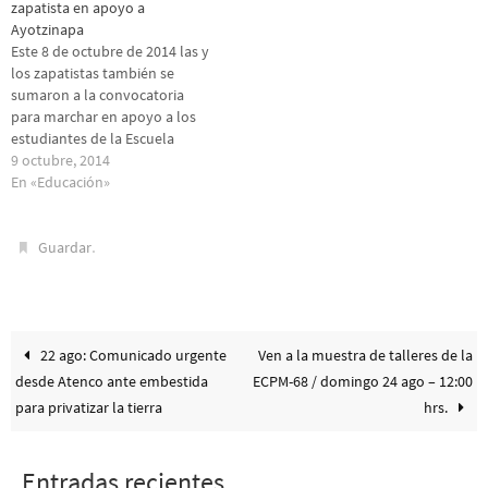
zapatista en apoyo a
Ayotzinapa
Este 8 de octubre de 2014 las y
los zapatistas también se
sumaron a la convocatoria
para marchar en apoyo a los
estudiantes de la Escuela
Normal de Ayotzinapa. "Su
9 octubre, 2014
rabia también es la nuestra",
En «Educación»
"Su dolor es nuestro dolor" y
"No están sol@s" fueron las
.
principales consignas de
Guardar
esta…
22 ago: Comunicado urgente
Ven a la muestra de talleres de la
desde Atenco ante embestida
ECPM-68 / domingo 24 ago – 12:00
para privatizar la tierra
hrs.
Entradas recientes