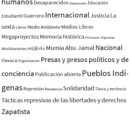
humanos
Desaparecidos
Educación
Desplazados
Internacional
La
Justicia
Guerrero
Estudiantil
sexta
Medios Libres
Medio Ambiente
Libros
Megaproyectos
Memoria histórica
Michoacán
Migrantes
Nacional
Mumia Abu-Jamal
mUjErEs
Movilizaciones
Presas y presos polí­ticos y de
Oaxaca
Organización
Pueblos Indí­
conciencia
Publicación abierta
genas
Solidaridad
Represión
Tierra y territorio
Resistencia
Tácticas represivas de las libertades y derechos
Zapatista