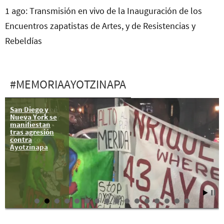
1 ago: Transmisión en vivo de la Inauguración de los
Encuentros zapatistas de Artes, y de Resistencias y
Rebeldías
#MEMORIAAYOTZINAPA
San Diego y
Ayotzinapa en
Nueva York se
Londres: Omar
manifiestan
García en el
tras agresión
Parlamento
contra
Británico
Ayotzinapa