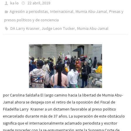
ka lo
22 abril, 2019
,
,
,
Agresión a periodistas
Internacional
Mumia Abu-Jamal
Presas y
presos polí­ticos y de conciencia
,
,
DA Larry Krasner
Judge Leon Tucker
Mumia Abu-Jamal
por Carolina Saldaña El largo camino hacia la libertad de Mumia Abu-
Jamal ahora se despeja con el retiro de la oposición del Fiscal de
Filadelfia Larry Krasner a un dictamen favorable al preso político
encarcelado durante más de 37 años. La superación de este obstáculo
significa que el internacionalmente aclamado periodista y escritor
puede proceder con la re-argumentación ante la Suprema Corte de