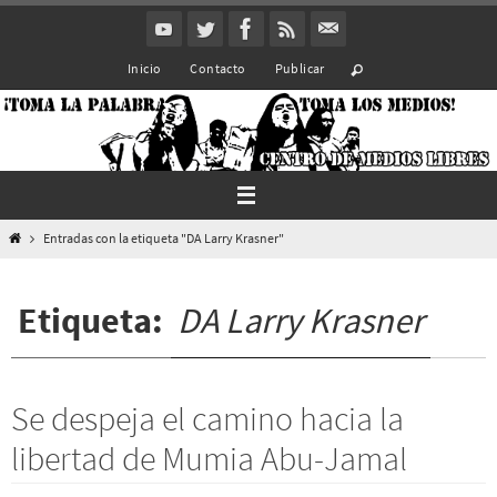
Ir
al
Inicio
Contacto
Publicar
contenido
Inicio
Entradas con la etiqueta "DA Larry Krasner"
Etiqueta:
DA Larry Krasner
Se despeja el camino hacia la
libertad de Mumia Abu-Jamal