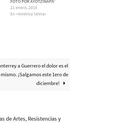
FOTO POR AYOTZINAPA”
21 enero, 2015
En «América latina»
nterrey a Guerrero el dolor es el
mismo. ¡Salgamos este 1ero de
diciembre!
as de Artes, Resistencias y