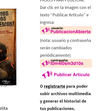
Dar clic en la imagen con el
texto “Publicar Artículo” e
ingresa:
(nota: usuario y contraseña
alapa
serán cambiados
ca este
periódicamente)
tro de
ta es la
a rolar y
opyplis.
O
registrarte
para poder
subir archivos multimedia
y generar el historial de
elita
tus publicaciones.