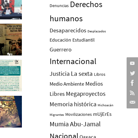
Derechos
Denuncias
humanos
Desaparecidos
Desplazados
Educación
Estudiantil
Guerrero
Internacional
La sexta
Justicia
Libros
Medios
Medio Ambiente
Megaproyectos
Libres
Memoria histórica
Michoacán
mUjErEs
Movilizaciones
Migrantes
Mumia Abu-Jamal
Nacional
Oaxaca