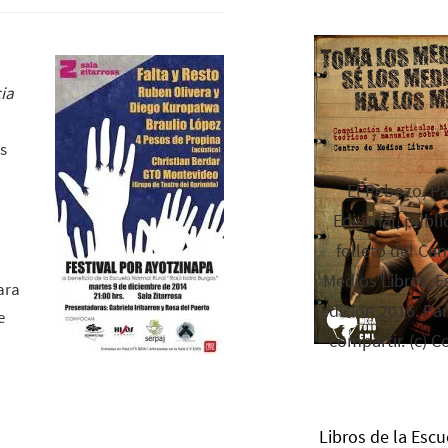
cia
os
El Rebozo, P
Editorial, publi
folleto del Cen
Medios Libres. Es
ara
edición 2016. Par
e
compartir. (c) C
Libros de la Escu