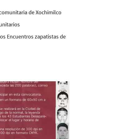
comunitaria de Xochimilco
unitarios
los Encuentros zapatistas de