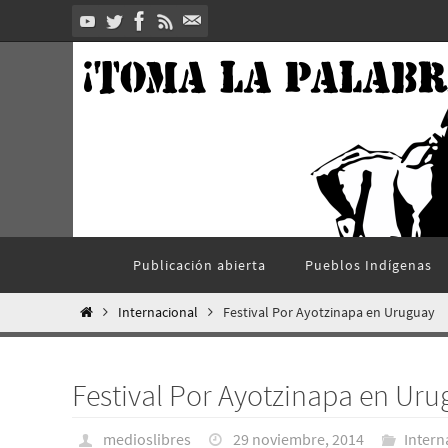
Ir
al
contenido
Ir
Publicación abierta
Pueblos Indí­genas
al
contenido
Inicio
Internacional
Festival Por Ayotzinapa en Uruguay
Festival Por Ayotzinapa en Ur
medioslibres
29 noviembre, 2014
Intern