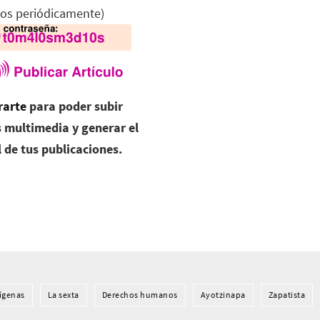
os periódicamente)
rarte
para poder subir
 multimedia y generar el
l de tus publicaciones.
í­genas
La sexta
Derechos humanos
Ayotzinapa
Zapatista