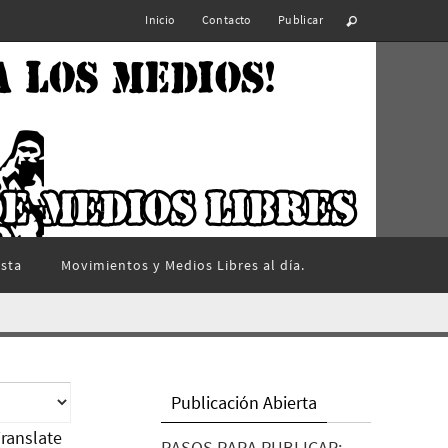
Inicio
Contacto
Publicar
ista
Movimientos y Medios Libres al día.
Publicación Abierta
ranslate
PASOS PARA PUBLICAR: