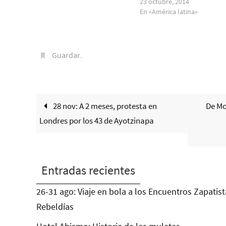
23 octubre, 2014
En «América latina»
Guardar
.
28 nov: A 2 meses, protesta en
De Mo
Londres por los 43 de Ayotzinapa
Entradas recientes
26-31 ago: Viaje en bola a los Encuentros Zapatist
Rebeldías