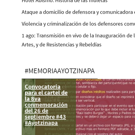
Hotel Abismo: Historia de las muletas
Ataque a domicilio de defensora y comunicadora 
Violencia y criminalización de los defensores com
1 ago: Transmisión en vivo de la Inauguración de 
Artes, y de Resistencias y Rebeldías
#MEMORIAAYOTZINAPA
Convocatoria
El 68 y los 43: el
para el cartel de
hilo indeleble de
la 8va
la impunidad
conmemoración
del 26 de
septiembre #43
#Ayotzinapa