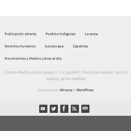
Publicación abierta
Pueblos Indí­genas
La sexta
Derechos humanos
Ayotzinapa
Zapatista
Movimientos y Medios Libres al día.
Centro Medios Libres okupa ( ɔ ) Copyleft | ¡Toma los medios, haz los
medios, sé los medios!
Funciona con
Nirvana
&
WordPress.