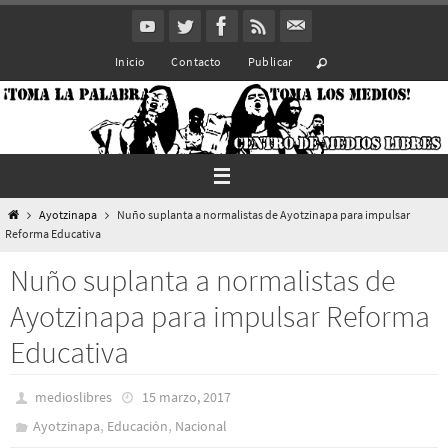
Ir
al
Inicio
Contacto
Publicar
contenido
Inicio
Ayotzinapa
Nuño suplanta a normalistas de Ayotzinapa para impulsar
Reforma Educativa
Nuño suplanta a normalistas de
Ayotzinapa para impulsar Reforma
Educativa
medioslibres
15 marzo, 2017
,
,
Ayotzinapa
Educación
Nacional