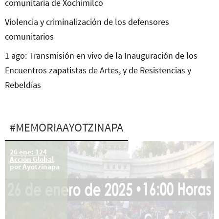
comunitaria de Xochimilco
Violencia y criminalización de los defensores
comunitarios
1 ago: Transmisión en vivo de la Inauguración de los
Encuentros zapatistas de Artes, y de Resistencias y
Rebeldías
#MEMORIAAYOTZINAPA
26 jul: XCIV
26 ene: 124
Acción Global
Acción Global
por Ayotzinapa
por Ayotzinapa
y México