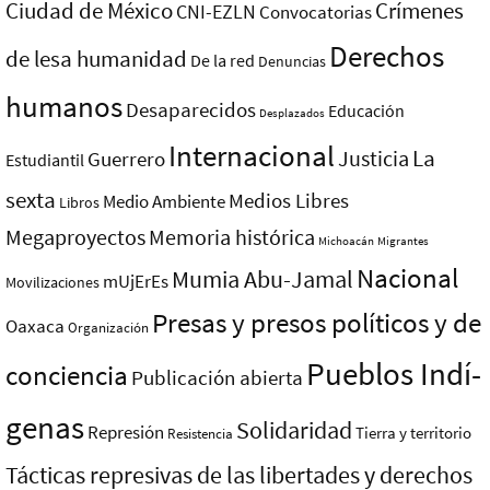
Ciudad de México
Crímenes
CNI-EZLN
Convocatorias
Derechos
de lesa humanidad
De la red
Denuncias
humanos
Desaparecidos
Educación
Desplazados
Internacional
La
Justicia
Guerrero
Estudiantil
sexta
Medios Libres
Medio Ambiente
Libros
Megaproyectos
Memoria histórica
Michoacán
Migrantes
Nacional
Mumia Abu-Jamal
mUjErEs
Movilizaciones
Presas y presos polí­ticos y de
Oaxaca
Organización
Pueblos Indí­
conciencia
Publicación abierta
genas
Solidaridad
Represión
Tierra y territorio
Resistencia
Tácticas represivas de las libertades y derechos