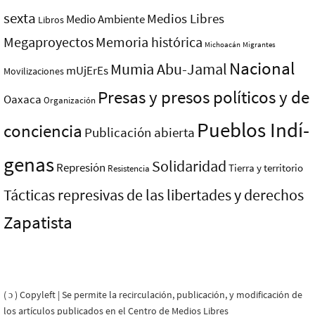
sexta
Medios Libres
Medio Ambiente
Libros
Megaproyectos
Memoria histórica
Michoacán
Migrantes
Nacional
Mumia Abu-Jamal
mUjErEs
Movilizaciones
Presas y presos polí­ticos y de
Oaxaca
Organización
Pueblos Indí­
conciencia
Publicación abierta
genas
Solidaridad
Represión
Tierra y territorio
Resistencia
Tácticas represivas de las libertades y derechos
Zapatista
( ɔ ) Copyleft | Se permite la recirculación, publicación, y modificación de
los artículos publicados en el Centro de Medios Libres