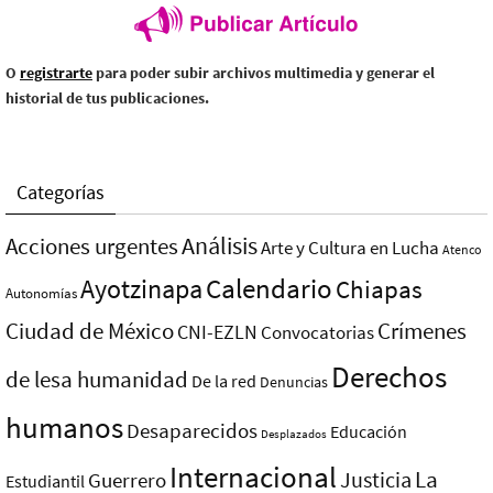
O
registrarte
para poder subir archivos multimedia y generar el
historial de tus publicaciones.
Categorías
Análisis
Acciones urgentes
Arte y Cultura en Lucha
Atenco
Ayotzinapa
Calendario
Chiapas
Autonomías
Ciudad de México
Crímenes
CNI-EZLN
Convocatorias
Derechos
de lesa humanidad
De la red
Denuncias
humanos
Desaparecidos
Educación
Desplazados
Internacional
La
Justicia
Guerrero
Estudiantil