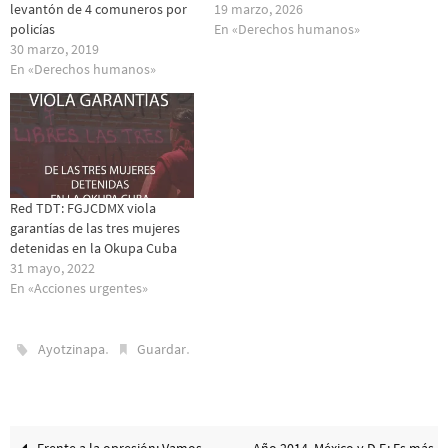
levantón de 4 comuneros por
19 marzo, 2026
policías
En «Derechos humanos»
30 marzo, 2019
En «Derechos humanos»
Red TDT: FGJCDMX viola
garantías de las tres mujeres
detenidas en la Okupa Cuba
31 mayo, 2022
En «Acciones urgentes»
.
.
Ayotzinapa
Guardar