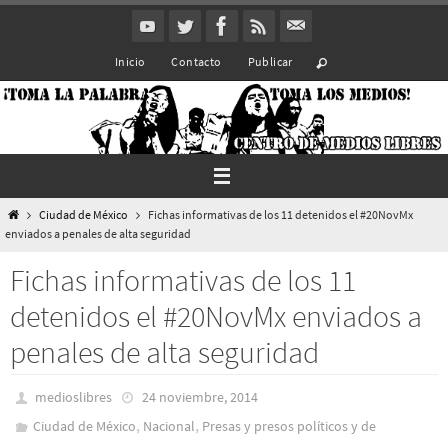
Ir
al
Inicio
Contacto
Publicar
contenido
Inicio
Ciudad de México
Fichas informativas de los 11 detenidos el #20NovMx
enviados a penales de alta seguridad
Fichas informativas de los 11
detenidos el #20NovMx enviados a
penales de alta seguridad
medioslibres
24 noviembre, 2014
,
,
Ciudad de México
Nacional
Presas y presos polí­ticos y de