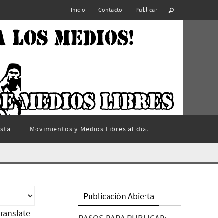
Inicio
Contacto
Publicar
ista
Movimientos y Medios Libres al día.
Publicación Abierta
ranslate
PASOS PARA PUBLICAR: