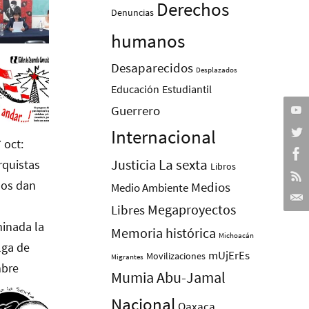
Derechos
Denuncias
humanos
Desaparecidos
Desplazados
Educación
Estudiantil
Guerrero
Internacional
La sexta
Justicia
Libros
Medios
Medio Ambiente
Megaproyectos
Libres
Memoria histórica
Michoacán
mUjErEs
Movilizaciones
Migrantes
Mumia Abu-Jamal
Nacional
Oaxaca