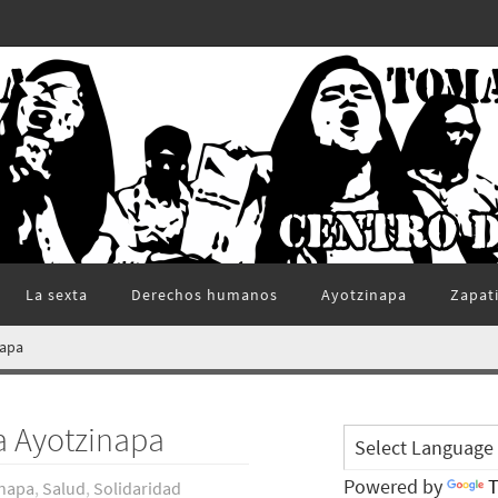
La sexta
Derechos humanos
Ayotzinapa
Zapat
napa
a Ayotzinapa
Powered by
T
inapa
,
Salud
,
Solidaridad