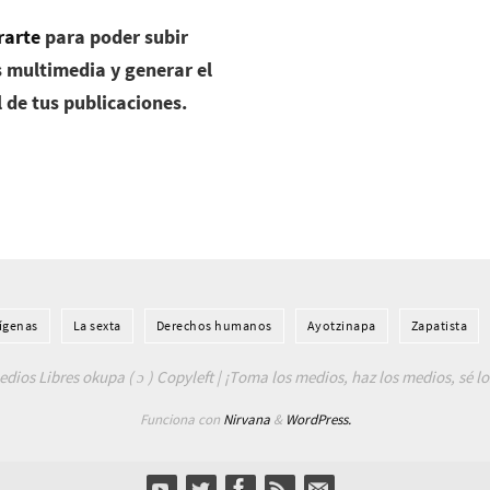
rarte
para poder subir
 multimedia y generar el
l de tus publicaciones.
í­genas
La sexta
Derechos humanos
Ayotzinapa
Zapatista
dios Libres okupa ( ɔ ) Copyleft | ¡Toma los medios, haz los medios, sé l
Funciona con
Nirvana
&
WordPress.