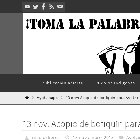
Ir
al
contenido
Ir
Publicación abierta
Pueblos Indí­genas
al
contenido
Inicio
Ayotzinapa
13 nov: Acopio de botiquín para Ayotzi
13 nov: Acopio de botiquín par
medioslibres
13 noviembre, 2015
Ayotz