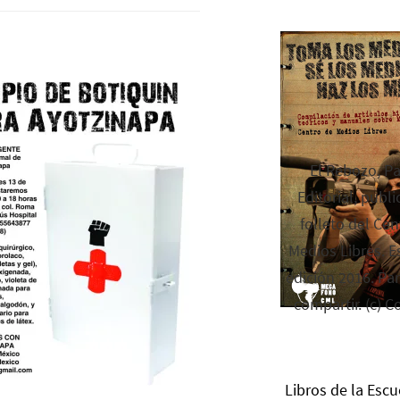
El Rebozo, P
Editorial, publi
folleto del Cen
Medios Libres. Es
edición 2016. Par
compartir. (c) C
Libros de la Escu