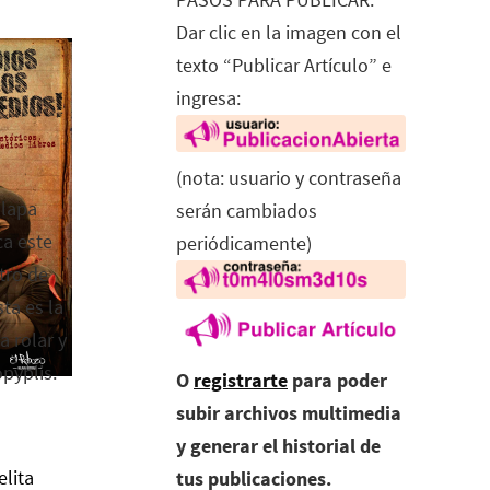
Dar clic en la imagen con el
texto “Publicar Artículo” e
ingresa:
(nota: usuario y contraseña
alapa
serán cambiados
ca este
periódicamente)
tro de
ta es la
a rolar y
opyplis.
O
registrarte
para poder
subir archivos multimedia
y generar el historial de
elita
tus publicaciones.