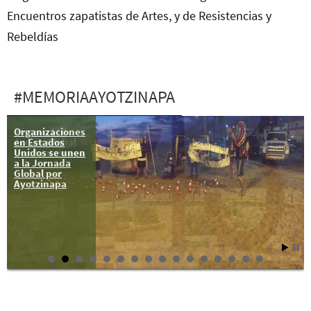
Encuentros zapatistas de Artes, y de Resistencias y
Rebeldías
#MEMORIAAYOTZINAPA
Organizaciones
26 nov: 110
en Estados
Acción Global
Unidos se unen
por Ayotzinapa
a la Jornada
Global por
Ayotzinapa