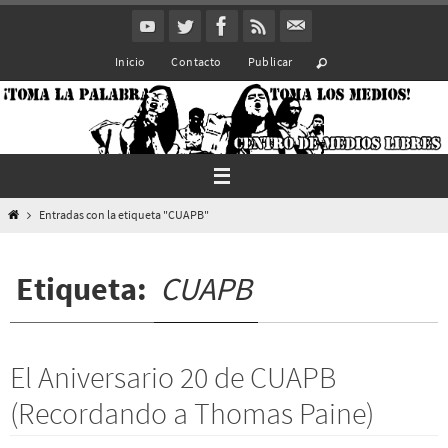
Ir
al
Inicio
Contacto
Publicar
contenido
Inicio
Entradas con la etiqueta "CUAPB"
Etiqueta:
CUAPB
El Aniversario 20 de CUAPB
(Recordando a Thomas Paine)