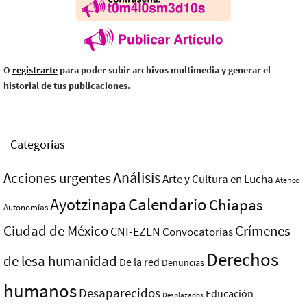
O
registrarte
para poder subir archivos multimedia y generar el
historial de tus publicaciones.
Categorías
Análisis
Acciones urgentes
Arte y Cultura en Lucha
Atenco
Ayotzinapa
Calendario
Chiapas
Autonomías
Ciudad de México
Crímenes
CNI-EZLN
Convocatorias
Derechos
de lesa humanidad
De la red
Denuncias
humanos
Desaparecidos
Educación
Desplazados