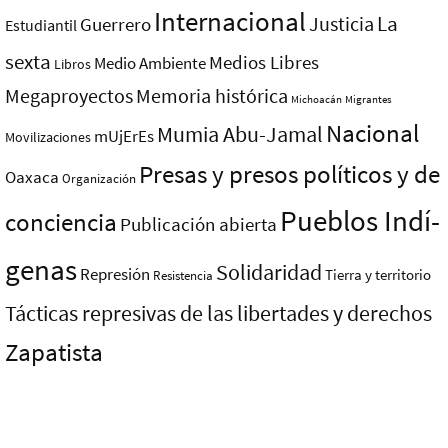
Internacional
La
Justicia
Guerrero
Estudiantil
sexta
Medios Libres
Medio Ambiente
Libros
Megaproyectos
Memoria histórica
Michoacán
Migrantes
Nacional
Mumia Abu-Jamal
mUjErEs
Movilizaciones
Presas y presos polí­ticos y de
Oaxaca
Organización
Pueblos Indí­
conciencia
Publicación abierta
genas
Solidaridad
Represión
Tierra y territorio
Resistencia
Tácticas represivas de las libertades y derechos
Zapatista