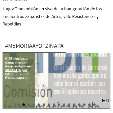
1 ago: Transmisión en vivo de la Inauguración de los
Encuentros zapatistas de Artes, y de Resistencias y
Rebeldías
#MEMORIAAYOTZINAPA
CIDH rechaza
A 37 días
campaña de
#YoTeNombro
desprestigio en
Bernardo Flores
su contra por
Alcaraz
caso
#AYOTZ1NAPA
Ayotzinapa
#43Ayotzinapa