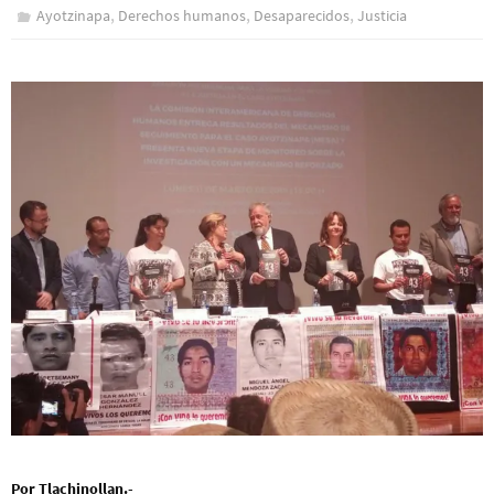
,
,
,
Ayotzinapa
Derechos humanos
Desaparecidos
Justicia
Por Tlachinollan.-