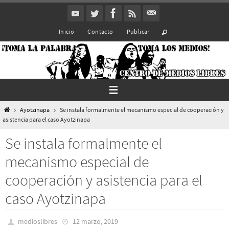
Ir
al
Inicio
Contacto
Publicar
contenido
Inicio
Ayotzinapa
Se instala formalmente el mecanismo especial de cooperación y
asistencia para el caso Ayotzinapa
Se instala formalmente el
mecanismo especial de
cooperación y asistencia para el
caso Ayotzinapa
medioslibres
12 marzo, 2019