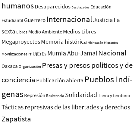
humanos
Desaparecidos
Educación
Desplazados
Internacional
La
Justicia
Guerrero
Estudiantil
sexta
Medios Libres
Medio Ambiente
Libros
Megaproyectos
Memoria histórica
Michoacán
Migrantes
Nacional
Mumia Abu-Jamal
mUjErEs
Movilizaciones
Presas y presos polí­ticos y de
Oaxaca
Organización
Pueblos Indí­
conciencia
Publicación abierta
genas
Solidaridad
Represión
Tierra y territorio
Resistencia
Tácticas represivas de las libertades y derechos
Zapatista