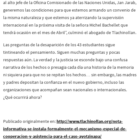
al alto jefe de la Oficina Comisionado de las Naciones Unidas, Jan Jarab,
generemos las condiciones para que estemos armando un convenio de
la misma naturaleza y que estemos ya aterrizando la supervisión
internacional en la próxima visita de la señora Michel Bachellet que
tendrá ocasión en el mes de Abril”, culminó el abogado de Tlachinollan.
Las preguntas de la desaparición de los 43 estudiantes sigue
tintineando el pensamiento. Siguen muchas preguntas y pocas
respuestas aún. La verdad y la justicia se esconde bajo una confusa
narrativa de los hechos o presagia cada día una historia de la memoria
ni siquiera para que no se repitan los hechos… sin embargo, las madres
y padres depositan la confianza en el nuevo gobierno, incluso las
organizaciones que acompañan sean nacionales o internacionales.
¿Qué ocurrirá ahora?
Publicado originalmente en:
http://www.tlachinollan.org/nota-
informativa-se-instala-formalmente-el-mecanismo-especial-de-
cooperacion-y-asistencia-para-el-caso-ayotzinapa/