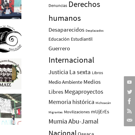
Derechos
Denuncias
humanos
Desaparecidos
Desplazados
Educación
Estudiantil
Guerrero
Internacional
La sexta
Justicia
Libros
Medios
Medio Ambiente
Megaproyectos
Libres
Memoria histórica
Michoacán
mUjErEs
Movilizaciones
Migrantes
Mumia Abu-Jamal
Nacional
Oaxaca