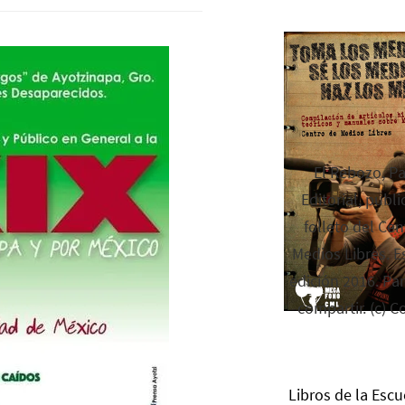
El Rebozo, P
Editorial, publi
folleto del Cen
Medios Libres. Es
edición 2016. Par
compartir. (c) C
Libros de la Escu