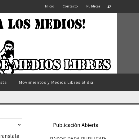
Inicio
Contacto
Publicar
ista
Movimientos y Medios Libres al día.
Publicación Abierta
ranslate
PASOS PARA PUBLICAR: