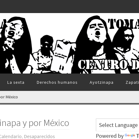
La sexta
Derechos humanos
Ayotzinapa
Zapat
por México
zinapa y por México
Powered by
T
Calendario
,
Desaparecidos