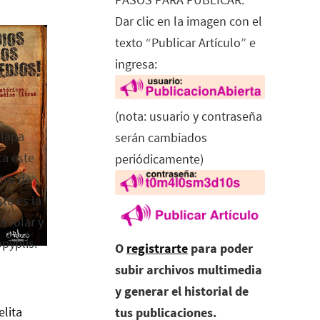
Dar clic en la imagen con el
texto “Publicar Artículo” e
ingresa:
(nota: usuario y contraseña
alapa
serán cambiados
ca este
periódicamente)
tro de
ta es la
a rolar y
opyplis.
O
registrarte
para poder
subir archivos multimedia
y generar el historial de
elita
tus publicaciones.