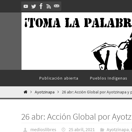
Ir
al
contenido
Ir
Publicación abierta
Pueblos Indí­genas
al
contenido
Inicio
Ayotzinapa
26 abr: Acción Global por Ayotzinapa y 
26 abr: Acción Global por Ayot
medioslibres
25 abril, 2021
Ayotzinapa
,