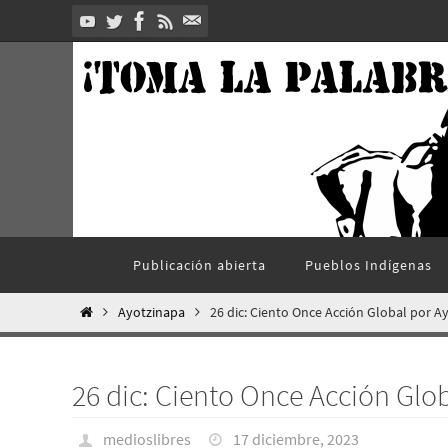
Ir
al
contenido
Ir
Publicación abierta
Pueblos Indí­genas
al
contenido
Inicio
Ayotzinapa
26 dic: Ciento Once Acción Global por A
26 dic: Ciento Once Acción Glo
medioslibres
17 diciembre, 2023