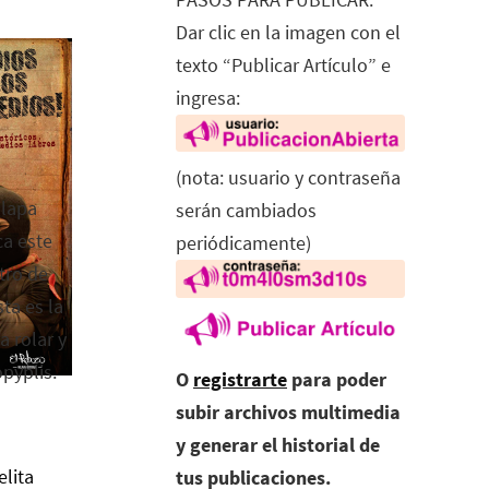
Dar clic en la imagen con el
texto “Publicar Artículo” e
ingresa:
(nota: usuario y contraseña
alapa
serán cambiados
ca este
periódicamente)
tro de
ta es la
a rolar y
opyplis.
O
registrarte
para poder
subir archivos multimedia
y generar el historial de
elita
tus publicaciones.