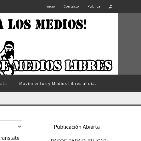
Inicio
Contacto
Publicar
ista
Movimientos y Medios Libres al día.
Publicación Abierta
ranslate
PASOS PARA PUBLICAR: