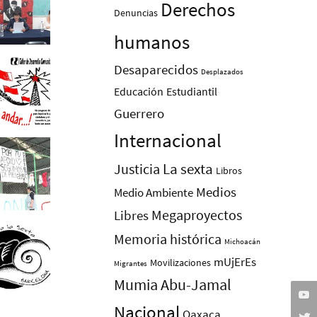
Derechos
Denuncias
humanos
Desaparecidos
Desplazados
Educación
Estudiantil
Guerrero
Internacional
La sexta
Justicia
Libros
Medios
Medio Ambiente
Megaproyectos
Libres
Memoria histórica
Michoacán
mUjErEs
Movilizaciones
Migrantes
Mumia Abu-Jamal
Nacional
Oaxaca