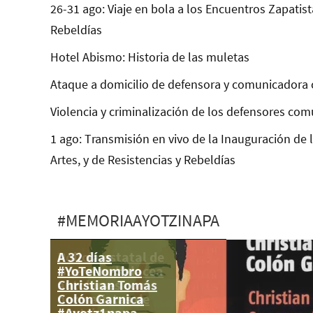
26-31 ago: Viaje en bola a los Encuentros Zapatist
Rebeldías
Hotel Abismo: Historia de las muletas
Ataque a domicilio de defensora y comunicadora 
Violencia y criminalización de los defensores com
1 ago: Transmisión en vivo de la Inauguración de 
Artes, y de Resistencias y Rebeldías
#MEMORIAAYOTZINAPA
A 32 días
Policía estatal de
#YoTeNombro
Guerrero balacea
Christian Tomás
autobuses con
Colón Garnica
normalistas de
#Ayotz1napa
Ayotzinapa