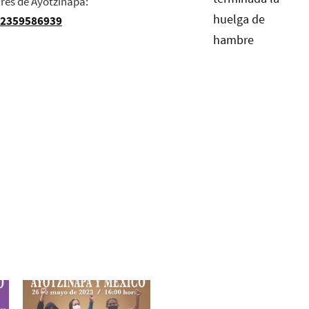
res de Ayotzinapa:
72359586939