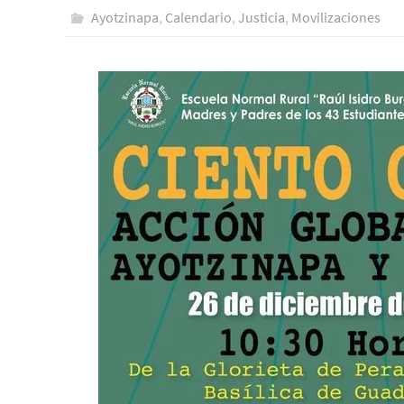
Ayotzinapa
,
Calendario
,
Justicia
,
Movilizaciones