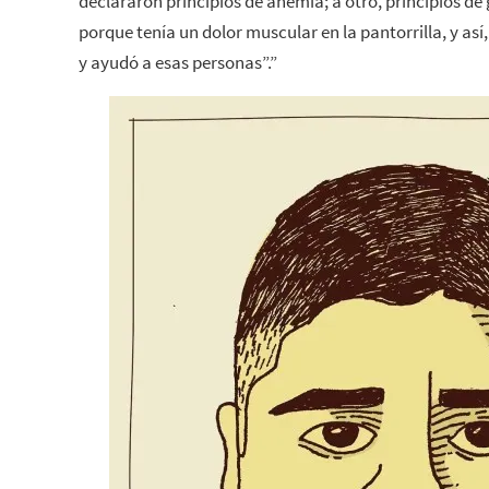
declararon principios de anemia; a otro, principios de
porque tenía un dolor muscular en la pantorrilla, y así,
y ayudó a esas personas”.”