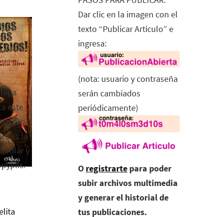
Dar clic en la imagen con el
texto “Publicar Artículo” e
ingresa:
(nota: usuario y contraseña
alapa
serán cambiados
ca este
periódicamente)
tro de
ta es la
a rolar y
opyplis.
O
registrarte
para poder
subir archivos multimedia
y generar el historial de
elita
tus publicaciones.