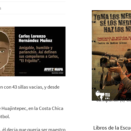
a
El Rebozo, P
Editorial, publi
folleto del Cen
Medios Libres. Es
con 43 sillas vacías, y desde
edición 2016. Par
compartir. (c) C
Huajintepec, en la Costa Chica
tbol.
Libros de la Escu
, él decía que quería ser maestro