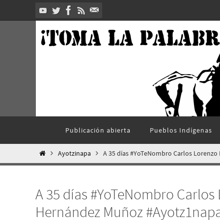
Ir
al
contenido
Ir
Publicación abierta
Pueblos Indí­genas
al
contenido
Inicio
Ayotzinapa
A 35 días #YoTeNombro Carlos Lorenz
A 35 días #YoTeNombro Carlos
Hernández Muñoz #Ayotz1napa