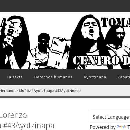
La sexta
Derechos humanos
Ayotzinapa
Zapat
o Hernández Muñoz #Ayotz1napa #43Ayotzinapa
 Lorenzo
 #43Ayotzinapa
Powered by
T