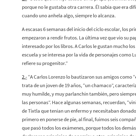
porque no le gustaba otra carrera. Él sabía que era difí
cuando uno anhela algo, siempre lo alcanza.
A escasas 6 semanas del inicio del ciclo escolar, los p
empezaron a rendir frutos. La última vez que vio su pa
interesado por los libros. A Carlos le gustan mucho lo
escuela y se interesa por la vida de personajes como 
refiere su progenitor.”
2.-
“A Carlos Lorenzo lo bautizaron sus amigos como “el 
trata de un joven de 19 años, “un chamaco”, caracter
muy humilde, y muy parlanchín también, pero siempre 
las personas”. Hace algunas semanas, recuerdan, “vin
de Tixtla que tenían un enfermo y necesitaban donadores
primero en ponerse de pie, al final, fuimos seis compañe
que pasó todos los exámenes, porque todos los demás 