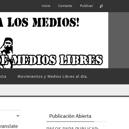
Inicio
Contacto
Publicar
ista
Movimientos y Medios Libres al día.
Publicación Abierta
ranslate
PASOS PARA PUBLICAR: