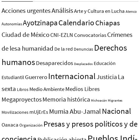
Análisis
Acciones urgentes
Arte y Cultura en Lucha
Atenco
Ayotzinapa
Calendario
Chiapas
Autonomías
Ciudad de México
Crímenes
CNI-EZLN
Convocatorias
Derechos
de lesa humanidad
De la red
Denuncias
humanos
Desaparecidos
Educación
Desplazados
Internacional
La
Justicia
Guerrero
Estudiantil
sexta
Medios Libres
Medio Ambiente
Libros
Megaproyectos
Memoria histórica
Michoacán
Migrantes
Nacional
Mumia Abu-Jamal
mUjErEs
Movilizaciones
Presas y presos polí­ticos y de
Oaxaca
Organización
Pueblos Indí­
conciencia
Publicación abierta