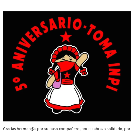
Gracias herman@s por su paso compañero, por su abrazo solidario, por