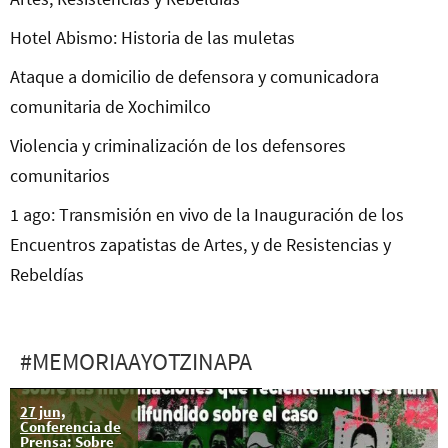
Hotel Abismo: Historia de las muletas
Ataque a domicilio de defensora y comunicadora
comunitaria de Xochimilco
Violencia y criminalización de los defensores
comunitarios
1 ago: Transmisión en vivo de la Inauguración de los
Encuentros zapatistas de Artes, y de Resistencias y
Rebeldías
#MEMORIAAYOTZINAPA
27 jun,
¿Por qué no les
Conferencia de
importan las
Prensa: Sobre
madres y los