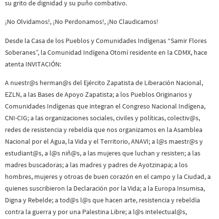
su grito de dignidad y su puño combativo.
¡No Olvidamos!, ¡No Perdonamos!, ¡No Claudicamos!
Desde la Casa de los Pueblos y Comunidades Indígenas “Samir Flores
Soberanes”, la Comunidad Indígena Otomí residente en la CDMX, hace
atenta INVITACIÓN:
A nuestr@s herman@s del Ejército Zapatista de Liberación Nacional,
EZLN, a las Bases de Apoyo Zapatista; a los Pueblos Originarios y
Comunidades Indígenas que integran el Congreso Nacional Indígena,
CNI-CIG; a las organizaciones sociales, civiles y políticas, colectiv@s,
redes de resistencia y rebeldía que nos organizamos en la Asamblea
Nacional por el Agua, la Vida y el Territorio, ANAVI; a l@s maestr@s y
estudiant@s, a l@s niñ@s, a las mujeres que luchan y resisten; a las
madres buscadoras; a las madres y padres de Ayotzinapa; a los
hombres, mujeres y otroas de buen corazón en el campo y la Ciudad, a
quienes suscribieron la Declaración por la Vida; a la Europa Insumisa,
Digna y Rebelde; a tod@s l@s que hacen arte, resistencia y rebeldía
contra la guerra y por una Palestina Libre; a l@s intelectual@s,