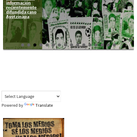
información
padres de los
recientemente
43?
difundida caso
Ayotzinapa
Powered by
Translate