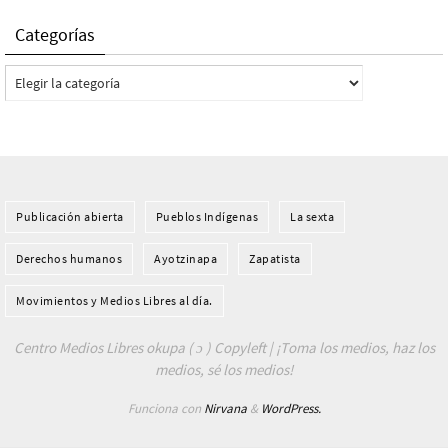
Categorías
Categorías
Publicación abierta
Pueblos Indí­genas
La sexta
Derechos humanos
Ayotzinapa
Zapatista
Movimientos y Medios Libres al día.
Centro Medios Libres okupa ( ɔ ) Copyleft | ¡Toma los medios, haz los
medios, sé los medios!
Funciona con
Nirvana
&
WordPress.