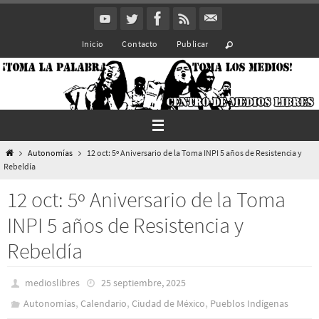
Ir
al
Inicio
Contacto
Publicar
contenido
Inicio
Autonomías
12 oct: 5º Aniversario de la Toma INPI 5 años de Resistencia y
Rebeldía
12 oct: 5º Aniversario de la Toma
INPI 5 años de Resistencia y
Rebeldía
medioslibres
25 septiembre, 2025
,
,
,
Autonomías
Calendario
Ciudad de México
Pueblos Indí­genas