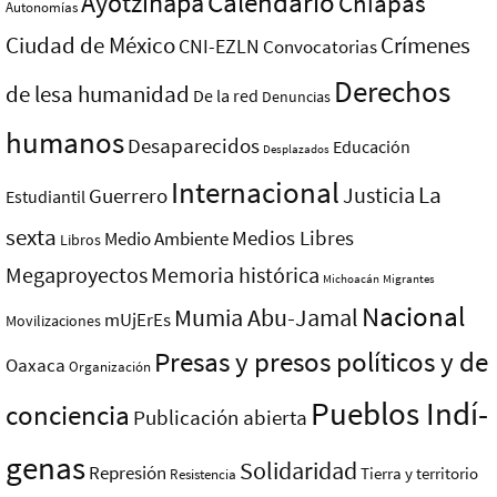
Ayotzinapa
Calendario
Chiapas
Autonomías
Ciudad de México
Crímenes
CNI-EZLN
Convocatorias
Derechos
de lesa humanidad
De la red
Denuncias
humanos
Desaparecidos
Educación
Desplazados
Internacional
La
Justicia
Guerrero
Estudiantil
sexta
Medios Libres
Medio Ambiente
Libros
Megaproyectos
Memoria histórica
Michoacán
Migrantes
Nacional
Mumia Abu-Jamal
mUjErEs
Movilizaciones
Presas y presos polí­ticos y de
Oaxaca
Organización
Pueblos Indí­
conciencia
Publicación abierta
genas
Solidaridad
Represión
Tierra y territorio
Resistencia