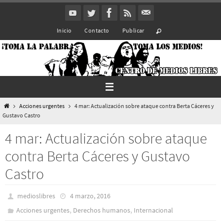
Ir
al
Inicio
Contacto
Publicar
contenido
Inicio
Acciones urgentes
4 mar: Actualización sobre ataque contra Berta Cáceres y
Gustavo Castro
4 mar: Actualización sobre ataque
contra Berta Cáceres y Gustavo
Castro
medioslibres
4 marzo, 2016
,
,
Acciones urgentes
Derechos humanos
Internacional