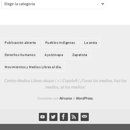
Categorías
Publicación abierta
Pueblos Indí­genas
La sexta
Derechos humanos
Ayotzinapa
Zapatista
Movimientos y Medios Libres al día.
Centro Medios Libres okupa ( ɔ ) Copyleft | ¡Toma los medios, haz los
medios, sé los medios!
Funciona con
Nirvana
&
WordPress.