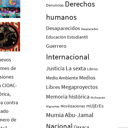
Derechos
Denuncias
humanos
Desaparecidos
Desplazados
Educación
Estudiantil
Guerrero
Internacional
La sexta
Justicia
Libros
Medios
Medio Ambiente
Megaproyectos
Libres
Memoria histórica
Michoacán
mUjErEs
Movilizaciones
Migrantes
Mumia Abu-Jamal
Nacional
Oaxaca