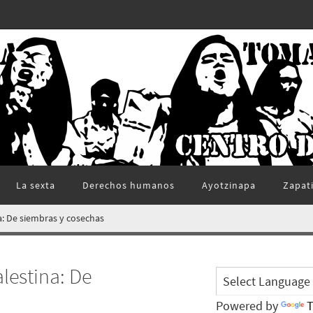
La sexta
Derechos humanos
Ayotzinapa
Zapat
: De siembras y cosechas
lestina: De
Powered by
T