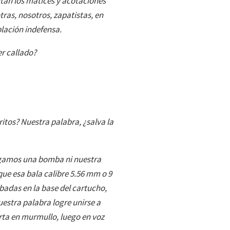
ltan los matices y acotaciones
tras, nosotros, zapatistas, en
lación indefensa.
r callado?
itos? Nuestra palabra, ¿salva la
ngamos una bomba ni nuestra
que esa bala calibre 5.56 mm o 9
rabadas en la base del cartucho,
uestra palabra logre unirse a
erta en murmullo, luego en voz