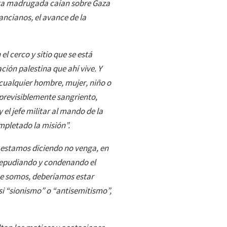
sta madrugada caían sobre Gaza
ancianos, el avance de la
el cerco y sitio que se está
ción palestina que ahí vive. Y
 cualquier hombre, mujer, niño o
 previsiblemente sangriento,
el jefe militar al mando de la
mpletado la misión”.
e estamos diciendo no venga, en
r repudiando y condenando el
ue somos, deberíamos estar
si “sionismo” o “antisemitismo”,