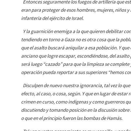
Entonces seguramente los fuegos de artillería que e
eran para proteger de esos hombres, mujeres, niños y 
infantería del ejército de Israel.
Y la guarnición enemiga a la que quieren debilitar con 
tendiendo en torno a Gaza no es otra cosa que la pobla
que el asalto buscará aniquilar a esa población. Y que
anciano que logre escapar, escondiéndose, del asalto
será luego “cazado” para que la limpieza se complete y 
operación pueda reportar a sus superiores “hemos co
Disculpen de nuevo nuestra ignorancia, tal vez lo qu
efecto, al caso, o cosa, según. Y que en lugar de esta
crimen en curso, como indígenas y como guerreros q
discutiendo y tomando posición en la discusión sobre 
o que en el principio fueron las bombas de Hamás.