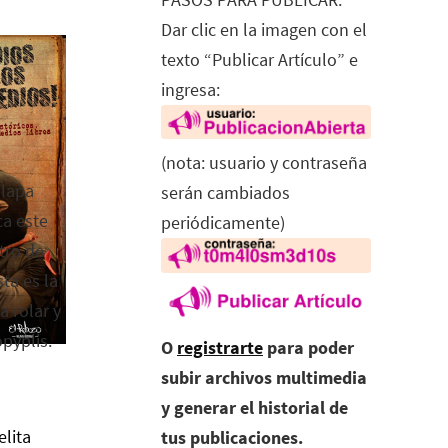
Dar clic en la imagen con el
texto “Publicar Artículo” e
ingresa:
(nota: usuario y contraseña
alapa
serán cambiados
ca este
periódicamente)
tro de
ta es la
a rolar y
opyplis.
O
registrarte
para poder
subir archivos multimedia
y generar el historial de
elita
tus publicaciones.