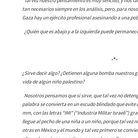
Tal vez nuestro pensamiento es muy sencillo, y nos fa
tan necesarios siempre en los análisis, pero, para noso
Gaza hay un ejército profesional asesinando a una pob
¿Quién que es abajo y a la izquierda puede permanece
-*-
¿Sirve decir algo? ¿Detienen alguna bomba nuestros gr
vida de algún niño palestino?
Nosotros pensamos que sí sirve, que tal vez no dete
palabra se convierta en un escudo blindado que evite 
mm, con las letras “IMI” (“Industria Militar Israelí”) g
llegue al pecho de una niña o un niño, porque tal vez n
otras en México y el mundo y tal vez primero se convi