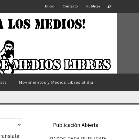
Inicio
Contacto
Publicar
ista
Movimientos y Medios Libres al día.
Publicación Abierta
ranslate
PASOS PARA PUBLICAR: