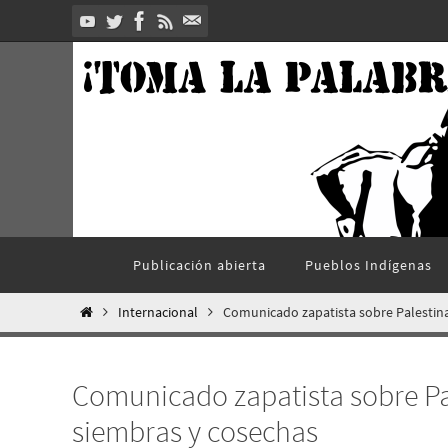
Ir
al
contenido
Ir
Publicación abierta
Pueblos Indí­genas
al
contenido
Inicio
Internacional
Comunicado zapatista sobre Palestina
Comunicado zapatista sobre Pa
siembras y cosechas