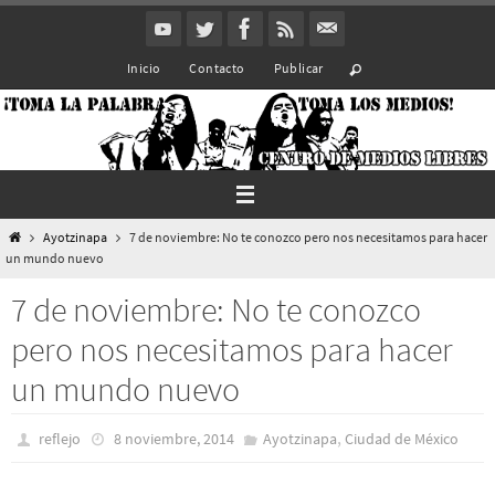
Ir
al
Inicio
Contacto
Publicar
contenido
Inicio
Ayotzinapa
7 de noviembre: No te conozco pero nos necesitamos para hacer
un mundo nuevo
7 de noviembre: No te conozco
pero nos necesitamos para hacer
un mundo nuevo
,
reflejo
8 noviembre, 2014
Ayotzinapa
Ciudad de México