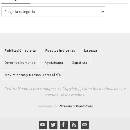
Categorías
Publicación abierta
Pueblos Indí­genas
La sexta
Derechos humanos
Ayotzinapa
Zapatista
Movimientos y Medios Libres al día.
Centro Medios Libres okupa ( ɔ ) Copyleft | ¡Toma los medios, haz los
medios, sé los medios!
Funciona con
Nirvana
&
WordPress.