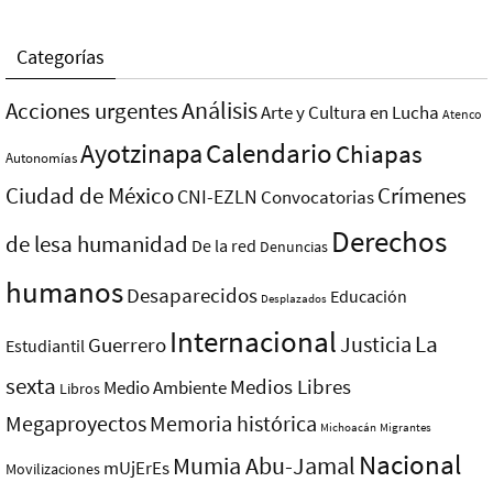
Categorías
Análisis
Acciones urgentes
Arte y Cultura en Lucha
Atenco
Ayotzinapa
Calendario
Chiapas
Autonomías
Ciudad de México
Crímenes
CNI-EZLN
Convocatorias
Derechos
de lesa humanidad
De la red
Denuncias
humanos
Desaparecidos
Educación
Desplazados
Internacional
La
Justicia
Guerrero
Estudiantil
sexta
Medios Libres
Medio Ambiente
Libros
Megaproyectos
Memoria histórica
Michoacán
Migrantes
Nacional
Mumia Abu-Jamal
mUjErEs
Movilizaciones