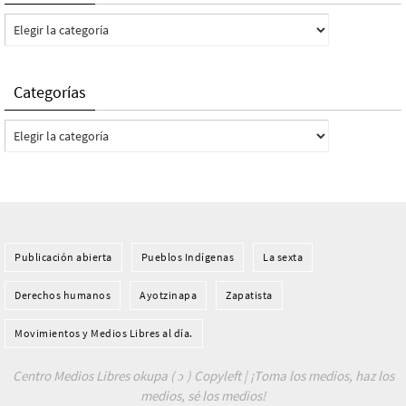
Categorías
Categorías
Categorías
Publicación abierta
Pueblos Indí­genas
La sexta
Derechos humanos
Ayotzinapa
Zapatista
Movimientos y Medios Libres al día.
Centro Medios Libres okupa ( ɔ ) Copyleft | ¡Toma los medios, haz los
medios, sé los medios!