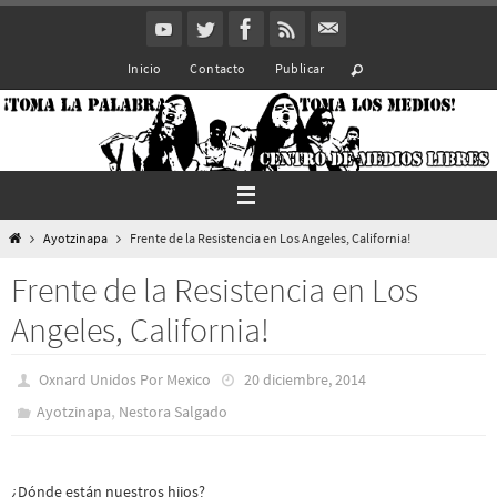
Ir
al
Inicio
Contacto
Publicar
contenido
Inicio
Ayotzinapa
Frente de la Resistencia en Los Angeles, California!
Frente de la Resistencia en Los
Angeles, California!
Oxnard Unidos Por Mexico
20 diciembre, 2014
,
Ayotzinapa
Nestora Salgado
¿Dónde están nuestros hijos?