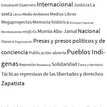
Internacional
La
Justicia
Guerrero
Estudiantil
sexta
Medios Libres
Medio Ambiente
Libros
Megaproyectos
Memoria histórica
Michoacán
Migrantes
Nacional
Mumia Abu-Jamal
mUjErEs
Movilizaciones
Presas y presos polí­ticos y de
Oaxaca
Organización
Pueblos Indí­
conciencia
Publicación abierta
genas
Solidaridad
Represión
Tierra y territorio
Resistencia
Tácticas represivas de las libertades y derechos
Zapatista