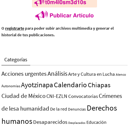
O
registrarte
para poder subir archivos multimedia y generar el
historial de tus publicaciones.
Categorías
Análisis
Acciones urgentes
Arte y Cultura en Lucha
Atenco
Ayotzinapa
Calendario
Chiapas
Autonomías
Ciudad de México
Crímenes
CNI-EZLN
Convocatorias
Derechos
de lesa humanidad
De la red
Denuncias
humanos
Desaparecidos
Educación
Desplazados