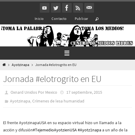
Ir
al
Inicio
Contacto
Publicar
contenido
Inicio
Ayotzinapa
Jornada #elotrogrito en EU
Jornada #elotrogrito en EU
Oxnard Unidos Por Mexico
17 septiembre, 2015
,
Ayotzinapa
Crímenes de lesa humanidad
El frente AyotzinapaUSA en su espacio virtual hizo un llamado a la
acción y difusión
#TejemedioAyotzienUSA
#Ayotz1napa
a un año de la