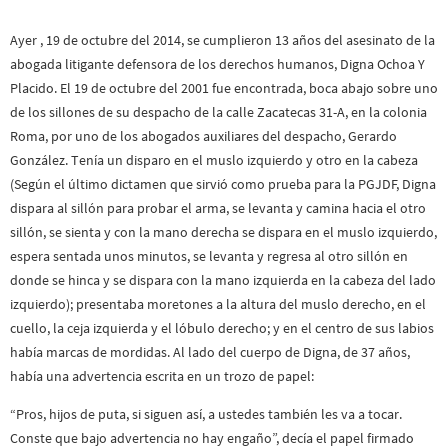
Ayer , 19 de octubre del 2014, se cumplieron 13 años del asesinato de la
abogada litigante defensora de los derechos humanos, Digna Ochoa Y
Placido. El 19 de octubre del 2001 fue encontrada, boca abajo sobre uno
de los sillones de su despacho de la calle Zacatecas 31-A, en la colonia
Roma, por uno de los abogados auxiliares del despacho, Gerardo
González. Tenía un disparo en el muslo izquierdo y otro en la cabeza
(Según el último dictamen que sirvió como prueba para la PGJDF, Digna
dispara al sillón para probar el arma, se levanta y camina hacia el otro
sillón, se sienta y con la mano derecha se dispara en el muslo izquierdo,
espera sentada unos minutos, se levanta y regresa al otro sillón en
donde se hinca y se dispara con la mano izquierda en la cabeza del lado
izquierdo); presentaba moretones a la altura del muslo derecho, en el
cuello, la ceja izquierda y el lóbulo derecho; y en el centro de sus labios
había marcas de mordidas. Al lado del cuerpo de Digna, de 37 años,
había una advertencia escrita en un trozo de papel:
“Pros, hijos de puta, si siguen así, a ustedes también les va a tocar.
Conste que bajo advertencia no hay engaño”, decía el papel firmado