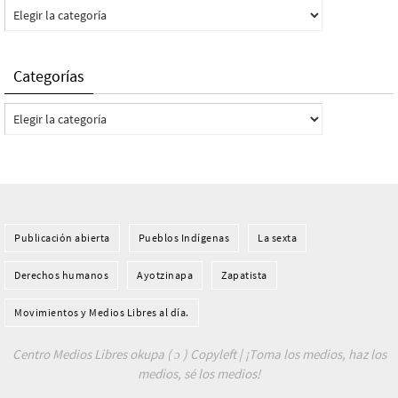
Categorías
Categorías
Categorías
Publicación abierta
Pueblos Indí­genas
La sexta
Derechos humanos
Ayotzinapa
Zapatista
Movimientos y Medios Libres al día.
Centro Medios Libres okupa ( ɔ ) Copyleft | ¡Toma los medios, haz los
medios, sé los medios!