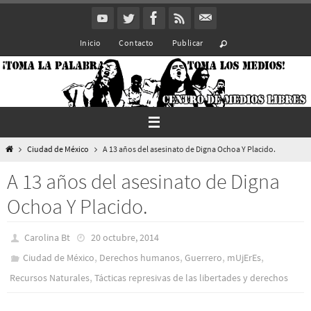
Ir
al
Inicio
Contacto
Publicar
contenido
Inicio
Ciudad de México
A 13 años del asesinato de Digna Ochoa Y Placido.
A 13 años del asesinato de Digna
Ochoa Y Placido.
Carolina Bt
20 octubre, 2014
,
,
,
,
Ciudad de México
Derechos humanos
Guerrero
mUjErEs
,
Recursos Naturales
Tácticas represivas de las libertades y derechos