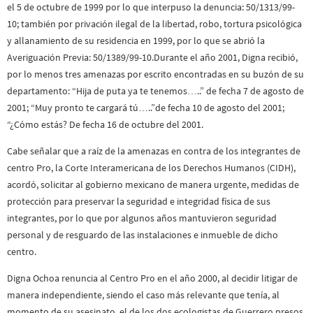
el 5 de octubre de 1999 por lo que interpuso la denuncia: 50/1313/99-
10; también por privación ilegal de la libertad, robo, tortura psicológica
y allanamiento de su residencia en 1999, por lo que se abrió la
Averiguación Previa: 50/1389/99-10.Durante el año 2001, Digna recibió,
por lo menos tres amenazas por escrito encontradas en su buzón de su
departamento: “Hija de puta ya te tenemos…..” de fecha 7 de agosto de
2001; “Muy pronto te cargará tú…..”de fecha 10 de agosto del 2001;
“¿Cómo estás? De fecha 16 de octubre del 2001.
Cabe señalar que a raíz de la amenazas en contra de los integrantes de
centro Pro, la Corte Interamericana de los Derechos Humanos (CIDH),
acordó, solicitar al gobierno mexicano de manera urgente, medidas de
protección para preservar la seguridad e integridad física de sus
integrantes, por lo que por algunos años mantuvieron seguridad
personal y de resguardo de las instalaciones e inmueble de dicho
centro.
Digna Ochoa renuncia al Centro Pro en el año 2000, al decidir litigar de
manera independiente, siendo el caso más relevante que tenía, al
momento de su asesinato, el de los dos ecologistas de Guerrero presos,