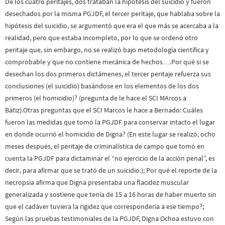
De los cuatro peritajes, dos trataban la hipótesis del suicidio y fueron
desechados por la misma PGJDF, el tercer peritaje, que hablaba sobre la
hipótesis del suicidio, se argumentó que era el que más se acercaba a la
realidad, pero que estaba incompleto, por lo que se ordenó otro
peritaje que, sin embargo, no se realizó bajo metodología científica y
comprobable y que no contiene mecánica de hechos….Por qué si se
desechan los dos primeros dictámenes, el tercer peritaje refuerza sus
conclusiones (el suicidio) basándose en los elementos de los dos
primeros (el homicidio)? (pregunta de le hace el SCI MArcos a
Bátiz).Otras preguntas que el SCI Marcos le hace a Bernado: Cuáles
fueron las medidas que tomó la PGJDF para conservar intacto el lugar
en donde ocurrió el homicidio de Digna? (En este lugar se realizó, ocho
meses después, el peritaje de criminalística de campo que tomó en
cuenta la PGJDF para dictaminar el “no ejercicio de la acción penal”, es
decir, para afirmar que se trató de un suicidio.); Por qué el reporte de la
necropsia afirma que Digna presentaba una flacidez muscular
generalizada y sostiene que tenía de 15 a 16 horas de haber muerto sin
que el cadáver tuviera la rigidez que correspondería a ese tiempo?;
Según las pruebas testimoniales de la PGJDF, Digna Ochoa estuvo con