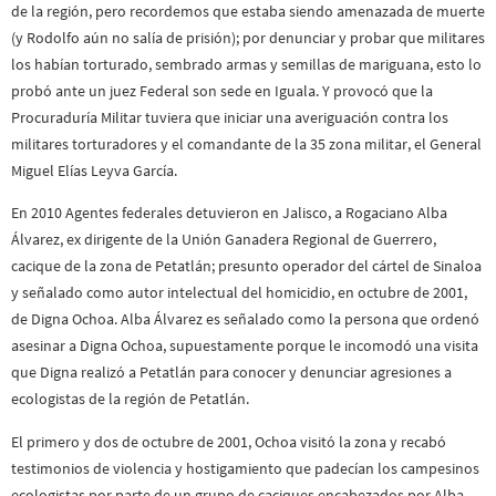
de la región, pero recordemos que estaba siendo amenazada de muerte
(y Rodolfo aún no salía de prisión); por denunciar y probar que militares
los habían torturado, sembrado armas y semillas de mariguana, esto lo
probó ante un juez Federal son sede en Iguala. Y provocó que la
Procuraduría Militar tuviera que iniciar una averiguación contra los
militares torturadores y el comandante de la 35 zona militar, el General
Miguel Elías Leyva García.
En 2010 Agentes federales detuvieron en Jalisco, a Rogaciano Alba
Álvarez, ex dirigente de la Unión Ganadera Regional de Guerrero,
cacique de la zona de Petatlán; presunto operador del cártel de Sinaloa
y señalado como autor intelectual del homicidio, en octubre de 2001,
de Digna Ochoa. Alba Álvarez es señalado como la persona que ordenó
asesinar a Digna Ochoa, supuestamente porque le incomodó una visita
que Digna realizó a Petatlán para conocer y denunciar agresiones a
ecologistas de la región de Petatlán.
El primero y dos de octubre de 2001, Ochoa visitó la zona y recabó
testimonios de violencia y hostigamiento que padecían los campesinos
ecologistas por parte de un grupo de caciques encabezados por Alba