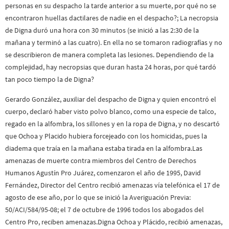
personas en su despacho la tarde anterior a su muerte, por qué no se
encontraron huellas dactilares de nadie en el despacho?; La necropsia
de Digna duró una hora con 30 minutos (se inició a las 2:30 de la
mañana y terminó a las cuatro). En ella no se tomaron radiografías y no
se describieron de manera completa las lesiones. Dependiendo de la
complejidad, hay necropsias que duran hasta 24 horas, por qué tardó
tan poco tiempo la de Digna?
Gerardo González, auxiliar del despacho de Digna y quien encontró el
cuerpo, declaró haber visto polvo blanco, como una especie de talco,
regado en la alfombra, los sillones y en la ropa de Digna, y no descartó
que Ochoa y Placido hubiera forcejeado con los homicidas, pues la
diadema que traía en la mañana estaba tirada en la alfombra.Las
amenazas de muerte contra miembros del Centro de Derechos
Humanos Agustín Pro Juárez, comenzaron el año de 1995, David
Fernández, Director del Centro recibió amenazas vía telefónica el 17 de
agosto de ese año, por lo que se inició la Averiguación Previa:
50/ACI/584/95-08; el 7 de octubre de 1996 todos los abogados del
Centro Pro, reciben amenazas.Digna Ochoa y Plácido, recibió amenazas,