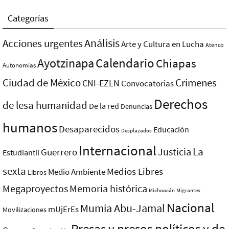
Categorías
Análisis
Acciones urgentes
Arte y Cultura en Lucha
Atenco
Ayotzinapa
Calendario
Chiapas
Autonomías
Ciudad de México
Crímenes
CNI-EZLN
Convocatorias
Derechos
de lesa humanidad
De la red
Denuncias
humanos
Desaparecidos
Educación
Desplazados
Internacional
La
Justicia
Guerrero
Estudiantil
sexta
Medios Libres
Medio Ambiente
Libros
Megaproyectos
Memoria histórica
Michoacán
Migrantes
Nacional
Mumia Abu-Jamal
mUjErEs
Movilizaciones
Presas y presos polí­ticos y de