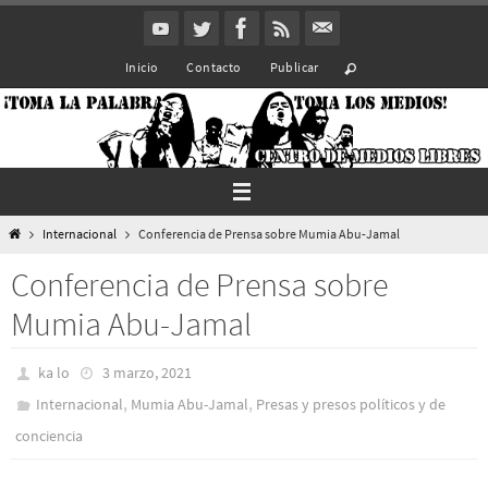
Ir
al
Inicio
Contacto
Publicar
contenido
Inicio
Internacional
Conferencia de Prensa sobre Mumia Abu-Jamal
Conferencia de Prensa sobre
Mumia Abu-Jamal
ka lo
3 marzo, 2021
,
,
Internacional
Mumia Abu-Jamal
Presas y presos polí­ticos y de
conciencia