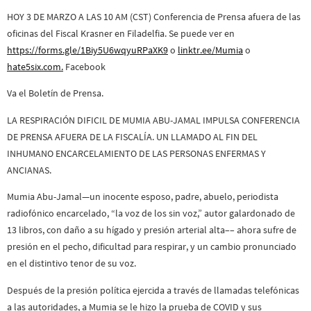
HOY 3 DE MARZO A LAS 10 AM (CST) Conferencia de Prensa afuera de las
oficinas del Fiscal Krasner en Filadelfia. Se puede ver en
https://forms.gle/1Biy5U6wqyuRPaXK9
o
linktr.ee/Mumia
o
hate5six.com.
Facebook
Va el Boletín de Prensa.
LA RESPIRACIÓN DIFICIL DE MUMIA ABU-JAMAL IMPULSA CONFERENCIA
DE PRENSA AFUERA DE LA FISCALÍA. UN LLAMADO AL FIN DEL
INHUMANO ENCARCELAMIENTO DE LAS PERSONAS ENFERMAS Y
ANCIANAS.
Mumia Abu-Jamal—un inocente esposo, padre, abuelo, periodista
radiofónico encarcelado, “la voz de los sin voz,” autor galardonado de
13 libros, con daño a su hígado y presión arterial alta–– ahora sufre de
presión en el pecho, dificultad para respirar, y un cambio pronunciado
en el distintivo tenor de su voz.
Después de la presión política ejercida a través de llamadas telefónicas
a las autoridades, a Mumia se le hizo la prueba de COVID y sus