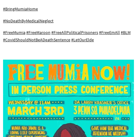
#BringMumiaHome
#NoDeathByMedicalNeglect
#FreeMumia
#FreeMaroon
#FreeAllPoliticalPrisoners
#FreeEmAll
#BLM
#CovidShouldNotBeADeathSentence
#LetOurElde