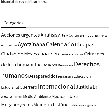
historial de tus publicaciones.
Categorías
Análisis
Acciones urgentes
Arte y Cultura en Lucha
Atenco
Ayotzinapa
Calendario
Chiapas
Autonomías
Ciudad de México
Crímenes
CNI-EZLN
Convocatorias
Derechos
de lesa humanidad
De la red
Denuncias
humanos
Desaparecidos
Educación
Desplazados
Internacional
La
Justicia
Guerrero
Estudiantil
sexta
Medios Libres
Medio Ambiente
Libros
Megaproyectos
Memoria histórica
Michoacán
Migrantes