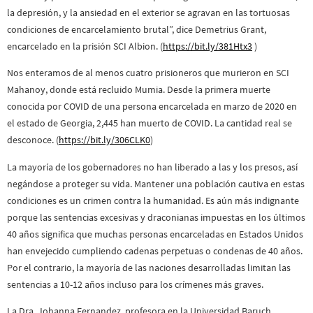
la depresión, y la ansiedad en el exterior se agravan en las tortuosas
condiciones de encarcelamiento brutal”, dice Demetrius Grant,
encarcelado en la prisión SCI Albion. (
https://bit.ly/381Htx3
)
Nos enteramos de al menos cuatro prisioneros que murieron en SCI
Mahanoy, donde está recluido Mumia. Desde la primera muerte
conocida por COVID de una persona encarcelada en marzo de 2020 en
el estado de Georgia, 2,445 han muerto de COVID. La cantidad real se
desconoce. (
https://bit.ly/306CLK0
)
La mayoría de los gobernadores no han liberado a las y los presos, así
negándose a proteger su vida. Mantener una población cautiva en estas
condiciones es un crimen contra la humanidad. Es aún más indignante
porque las sentencias excesivas y draconianas impuestas en los últimos
40 años significa que muchas personas encarceladas en Estados Unidos
han envejecido cumpliendo cadenas perpetuas o condenas de 40 años.
Por el contrario, la mayoría de las naciones desarrolladas limitan las
sentencias a 10-12 años incluso para los crímenes más graves.
La Dra. Johanna Fernandez, profesora en la Universidad Baruch