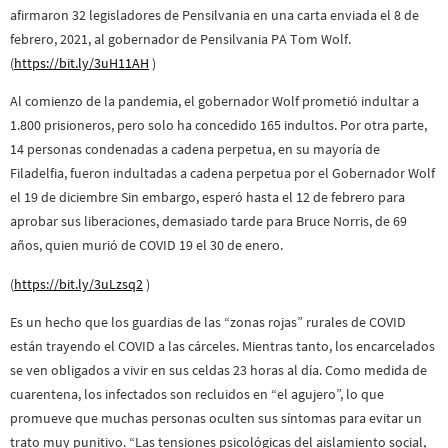
afirmaron 32 legisladores de Pensilvania en una carta enviada el 8 de
febrero, 2021, al gobernador de Pensilvania PA Tom Wolf.
(
https://bit.ly/3uH11AH
)
Al comienzo de la pandemia, el gobernador Wolf prometió indultar a
1.800 prisioneros, pero solo ha concedido 165 indultos. Por otra parte,
14 personas condenadas a cadena perpetua, en su mayoría de
Filadelfia, fueron indultadas a cadena perpetua por el Gobernador Wolf
el 19 de diciembre Sin embargo, esperó hasta el 12 de febrero para
aprobar sus liberaciones, demasiado tarde para Bruce Norris, de 69
años, quien murió de COVID 19 el 30 de enero.
(
https://bit.ly/3uLzsq2
)
Es un hecho que los guardias de las “zonas rojas” rurales de COVID
están trayendo el COVID a las cárceles. Mientras tanto, los encarcelados
se ven obligados a vivir en sus celdas 23 horas al día. Como medida de
cuarentena, los infectados son recluidos en “el agujero”, lo que
promueve que muchas personas oculten sus síntomas para evitar un
trato muy punitivo. “Las tensiones psicológicas del aislamiento social,