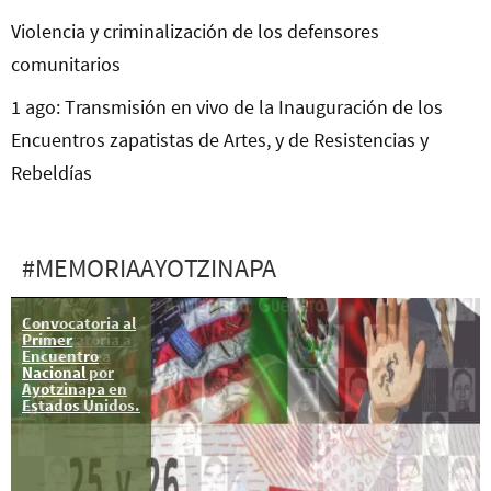
Violencia y criminalización de los defensores
comunitarios
1 ago: Transmisión en vivo de la Inauguración de los
Encuentros zapatistas de Artes, y de Resistencias y
Rebeldías
#MEMORIAAYOTZINAPA
Convocatoria al
8 oct:
Primer
Convocatoria a
Encuentro
la Asamblea
Nacional por
Nacional
Ayotzinapa en
Popular en
Estados Unidos.
Ayotzinapa