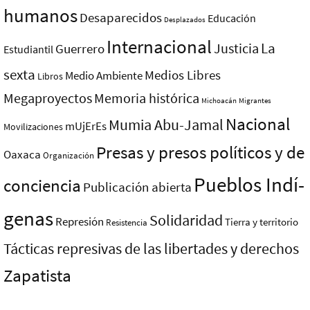
humanos
Desaparecidos
Educación
Desplazados
Internacional
La
Justicia
Guerrero
Estudiantil
sexta
Medios Libres
Medio Ambiente
Libros
Megaproyectos
Memoria histórica
Michoacán
Migrantes
Nacional
Mumia Abu-Jamal
mUjErEs
Movilizaciones
Presas y presos polí­ticos y de
Oaxaca
Organización
Pueblos Indí­
conciencia
Publicación abierta
genas
Solidaridad
Represión
Tierra y territorio
Resistencia
Tácticas represivas de las libertades y derechos
Zapatista