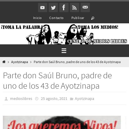
Ir
al
Inicio
Contacto
Publicar
contenido
Inicio
Ayotzinapa
Parte don Saúl Bruno, padre de uno de los 43 de Ayotzinapa
Parte don Saúl Bruno, padre de
uno de los 43 de Ayotzinapa
medioslibres
25 agosto, 2021
Ayotzinapa