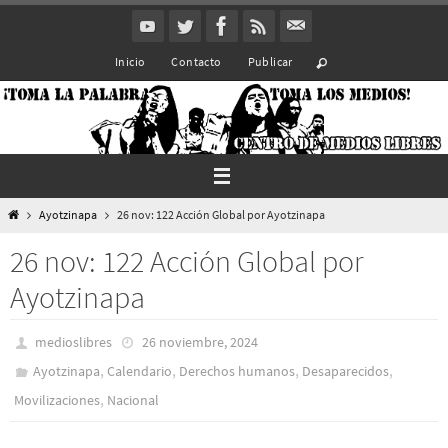
Ir
al
Inicio
Contacto
Publicar
contenido
Inicio
Ayotzinapa
26 nov: 122 Acción Global por Ayotzinapa
26 nov: 122 Acción Global por
Ayotzinapa
medioslibres
26 noviembre, 2024
,
,
,
,
Ayotzinapa
Calendario
Derechos humanos
Desaparecidos
,
Movilizaciones
Nacional