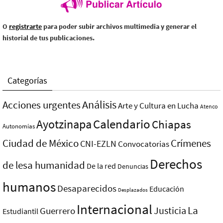
O
registrarte
para poder subir archivos multimedia y generar el
historial de tus publicaciones.
Categorías
Análisis
Acciones urgentes
Arte y Cultura en Lucha
Atenco
Ayotzinapa
Calendario
Chiapas
Autonomías
Ciudad de México
Crímenes
CNI-EZLN
Convocatorias
Derechos
de lesa humanidad
De la red
Denuncias
humanos
Desaparecidos
Educación
Desplazados
Internacional
La
Justicia
Guerrero
Estudiantil