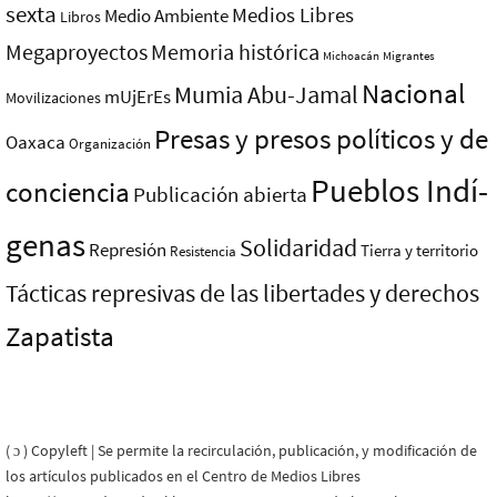
sexta
Medios Libres
Medio Ambiente
Libros
Megaproyectos
Memoria histórica
Michoacán
Migrantes
Nacional
Mumia Abu-Jamal
mUjErEs
Movilizaciones
Presas y presos polí­ticos y de
Oaxaca
Organización
Pueblos Indí­
conciencia
Publicación abierta
genas
Solidaridad
Represión
Tierra y territorio
Resistencia
Tácticas represivas de las libertades y derechos
Zapatista
( ɔ ) Copyleft | Se permite la recirculación, publicación, y modificación de
los artículos publicados en el Centro de Medios Libres