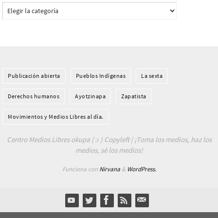
Categorías
Publicación abierta
Pueblos Indí­genas
La sexta
Derechos humanos
Ayotzinapa
Zapatista
Movimientos y Medios Libres al día.
Centro Medios Libres okupa ( ɔ ) Copyleft | ¡Toma los medios, haz los
medios, sé los medios!
Funciona con
Nirvana
&
WordPress.