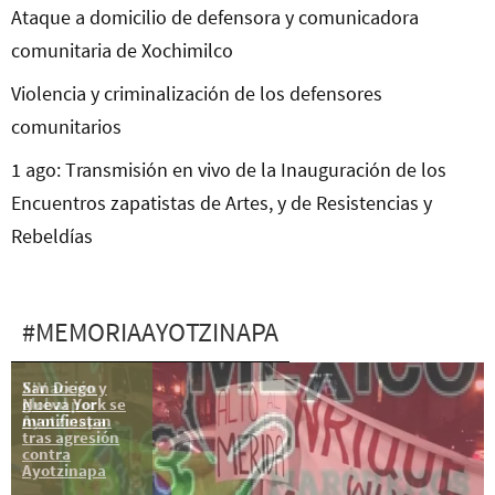
Ataque a domicilio de defensora y comunicadora
comunitaria de Xochimilco
Violencia y criminalización de los defensores
comunitarios
1 ago: Transmisión en vivo de la Inauguración de los
Encuentros zapatistas de Artes, y de Resistencias y
Rebeldías
#MEMORIAAYOTZINAPA
San Diego y
XIV acción
Nueva York se
global por
manifiestan
Ayotzinapa
tras agresión
contra
Ayotzinapa