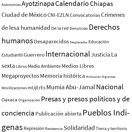
Ayotzinapa
Calendario
Chiapas
Autonomías
Ciudad de México
Crímenes
CNI-EZLN
Convocatorias
Derechos
de lesa humanidad
De la red
Denuncias
humanos
Desaparecidos
Educación
Desplazados
Internacional
La
Justicia
Guerrero
Estudiantil
sexta
Medios Libres
Medio Ambiente
Libros
Megaproyectos
Memoria histórica
Michoacán
Migrantes
Nacional
Mumia Abu-Jamal
mUjErEs
Movilizaciones
Presas y presos polí­ticos y de
Oaxaca
Organización
Pueblos Indí­
conciencia
Publicación abierta
genas
Solidaridad
Represión
Tierra y territorio
Resistencia