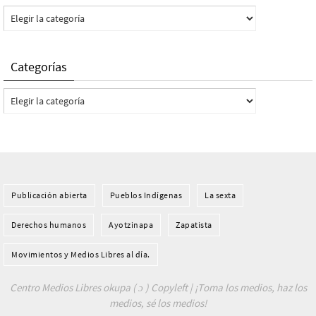
Categorías
Categorías
Categorías
Publicación abierta
Pueblos Indí­genas
La sexta
Derechos humanos
Ayotzinapa
Zapatista
Movimientos y Medios Libres al día.
Centro Medios Libres okupa ( ɔ ) Copyleft | ¡Toma los medios, haz los
medios, sé los medios!