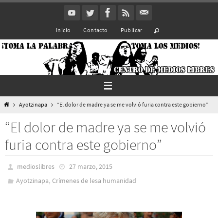
Ir
al
Inicio
Contacto
Publicar
contenido
Inicio
Ayotzinapa
“El dolor de madre ya se me volvió furia contra este gobierno”
“El dolor de madre ya se me volvió
furia contra este gobierno”
medioslibres
27 marzo, 2015
,
Ayotzinapa
Crímenes de lesa humanidad