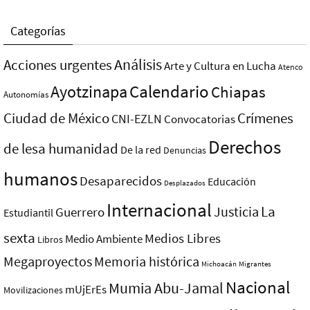
Categorías
Análisis
Acciones urgentes
Arte y Cultura en Lucha
Atenco
Ayotzinapa
Calendario
Chiapas
Autonomías
Ciudad de México
Crímenes
CNI-EZLN
Convocatorias
Derechos
de lesa humanidad
De la red
Denuncias
humanos
Desaparecidos
Educación
Desplazados
Internacional
La
Justicia
Guerrero
Estudiantil
sexta
Medios Libres
Medio Ambiente
Libros
Megaproyectos
Memoria histórica
Michoacán
Migrantes
Nacional
Mumia Abu-Jamal
mUjErEs
Movilizaciones