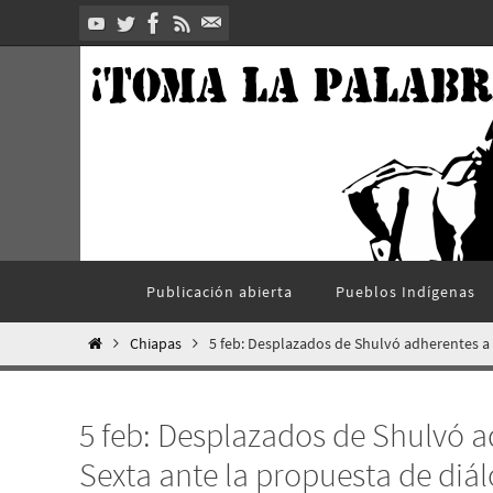
Ir
al
contenido
Ir
Publicación abierta
Pueblos Indí­genas
al
contenido
Inicio
Chiapas
5 feb: Desplazados de Shulvó adherentes a 
5 feb: Desplazados de Shulvó a
Sexta ante la propuesta de diá