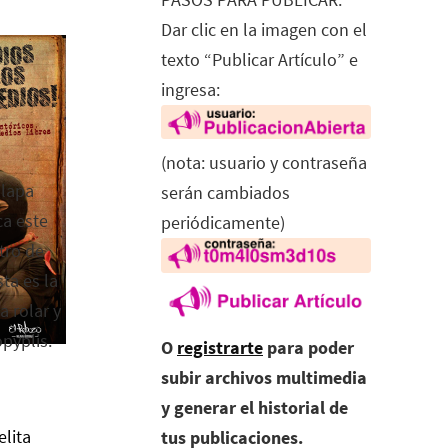
Dar clic en la imagen con el
texto “Publicar Artículo” e
ingresa:
(nota: usuario y contraseña
alapa
serán cambiados
ca este
periódicamente)
tro de
ta es la
a rolar y
opyplis.
O
registrarte
para poder
subir archivos multimedia
y generar el historial de
elita
tus publicaciones.