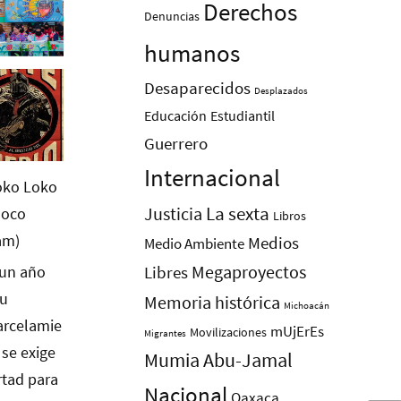
Derechos
Denuncias
humanos
Desaparecidos
Desplazados
Educación
Estudiantil
Guerrero
Internacional
La sexta
Justicia
Libros
Medios
Medio Ambiente
Megaproyectos
Libres
Memoria histórica
Michoacán
mUjErEs
Movilizaciones
Migrantes
Mumia Abu-Jamal
Nacional
Oaxaca