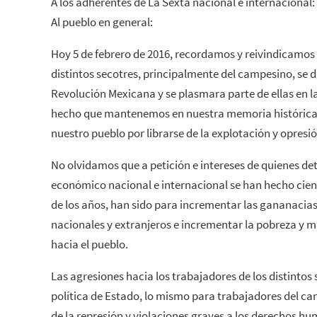
A los adherentes de La Sexta nacional e internacional:
Al pueblo en general:
Hoy 5 de febrero de 2016, recordamos y reivindicamos
distintos secotres, principalmente del campesino, se d
Revolución Mexicana y se plasmara parte de ellas en la
hecho que mantenemos en nuestra memoria histórica 
nuestro pueblo por librarse de la explotación y opresió
No olvidamos que a petición e intereses de quienes det
económico nacional e internacional se han hecho cien
de los años, han sido para incrementar las gananacias
nacionales y extranjeros e incrementar la pobreza y m
hacia el pueblo.
Las agresiones hacia los trabajadores de los distintos 
política de Estado, lo mismo para trabajadores del ca
de la represión y violaciones graves a los derechos h