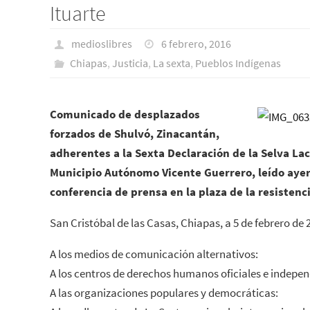
Ituarte
medioslibres
6 febrero, 2016
Chiapas
,
Justicia
,
La sexta
,
Pueblos Indí­genas
Comunicado de desplazados
forzados de Shulvó, Zinacantán,
adherentes a la Sexta Declaración de la Selva La
Municipio Autónomo Vicente Guerrero, leído aye
conferencia de prensa en la plaza de la resistenci
San Cristóbal de las Casas, Chiapas, a 5 de febrero de 
A los medios de comunicación alternativos:
A los centros de derechos humanos oficiales e indepen
A las organizaciones populares y democráticas: