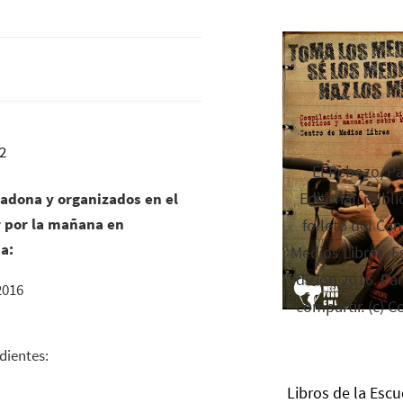
El Rebozo, P
Editorial, publi
cadona y organizados en el
r por la mañana en
folleto del Cen
a:
Medios Libres. Es
edición 2016. Par
2016
compartir. (c) C
dientes:
Libros de la Escu