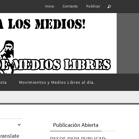
Inicio
Contacto
Publicar
ista
Movimientos y Medios Libres al día.
Publicación Abierta
ranslate
PASOS PARA PUBLICAR: