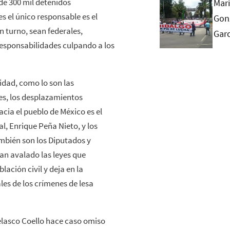
de 300 mil detenidos
s el único responsable es el
n turno, sean federales,
 responsabilidades culpando a los
idad, como lo son las
les, los desplazamientos
acia el pueblo de México es el
, Enrique Peña Nieto, y los
mbién son los Diputados y
han avalado las leyes que
lación civil y deja en la
les de los crímenes de lesa
Velasco Coello hace caso omiso