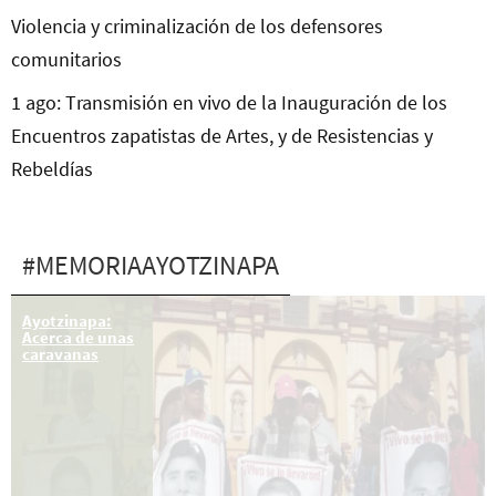
Violencia y criminalización de los defensores
comunitarios
1 ago: Transmisión en vivo de la Inauguración de los
Encuentros zapatistas de Artes, y de Resistencias y
Rebeldías
#MEMORIAAYOTZINAPA
“Para nosotros
Ayotzinapa:
hasta que los
Acerca de unas
peritos
caravanas
forenses
argentinos nos
den respuesta,
nuestros hijos
siguen vivos…”