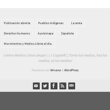
Publicación abierta
Pueblos Indí­genas
La sexta
Derechos humanos
Ayotzinapa
Zapatista
Movimientos y Medios Libres al día.
Centro Medios Libres okupa ( ɔ ) Copyleft | ¡Toma los medios, haz los
medios, sé los medios!
Funciona con
Nirvana
&
WordPress.