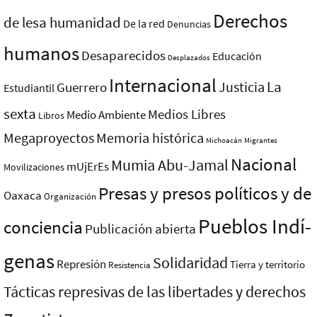
Derechos
de lesa humanidad
De la red
Denuncias
humanos
Desaparecidos
Educación
Desplazados
Internacional
La
Justicia
Guerrero
Estudiantil
sexta
Medios Libres
Medio Ambiente
Libros
Megaproyectos
Memoria histórica
Michoacán
Migrantes
Nacional
Mumia Abu-Jamal
mUjErEs
Movilizaciones
Presas y presos polí­ticos y de
Oaxaca
Organización
Pueblos Indí­
conciencia
Publicación abierta
genas
Solidaridad
Represión
Tierra y territorio
Resistencia
Tácticas represivas de las libertades y derechos