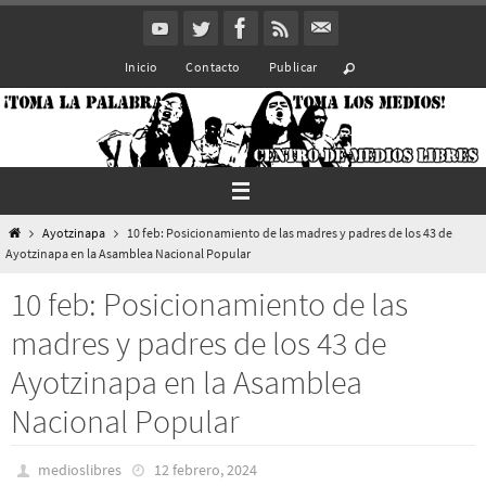
Ir
al
Inicio
Contacto
Publicar
contenido
Inicio
Ayotzinapa
10 feb: Posicionamiento de las madres y padres de los 43 de
Ayotzinapa en la Asamblea Nacional Popular
10 feb: Posicionamiento de las
madres y padres de los 43 de
Ayotzinapa en la Asamblea
Nacional Popular
medioslibres
12 febrero, 2024