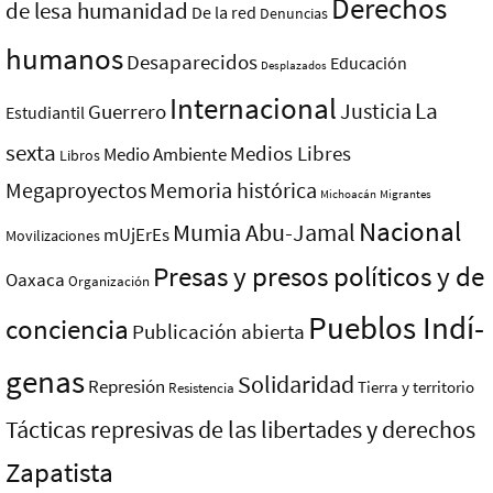
Derechos
de lesa humanidad
De la red
Denuncias
humanos
Desaparecidos
Educación
Desplazados
Internacional
La
Justicia
Guerrero
Estudiantil
sexta
Medios Libres
Medio Ambiente
Libros
Megaproyectos
Memoria histórica
Michoacán
Migrantes
Nacional
Mumia Abu-Jamal
mUjErEs
Movilizaciones
Presas y presos polí­ticos y de
Oaxaca
Organización
Pueblos Indí­
conciencia
Publicación abierta
genas
Solidaridad
Represión
Tierra y territorio
Resistencia
Tácticas represivas de las libertades y derechos
Zapatista