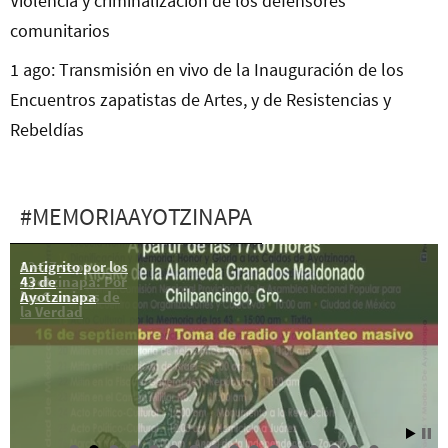
Violencia y criminalización de los defensores
comunitarios
1 ago: Transmisión en vivo de la Inauguración de los
Encuentros zapatistas de Artes, y de Resistencias y
Rebeldías
#MEMORIAAYOTZINAPA
Antigrito por los
12-27 sep:
43 de
Ayotzinapa: Por
Ayotzinapa
los Caminos de
la Verdad