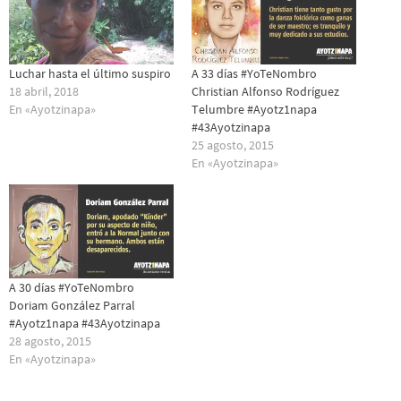
Luchar hasta el último suspiro
A 33 días #YoTeNombro
18 abril, 2018
Christian Alfonso Rodríguez
En «Ayotzinapa»
Telumbre #Ayotz1napa
#43Ayotzinapa
25 agosto, 2015
En «Ayotzinapa»
A 30 días #YoTeNombro
Doriam González Parral
#Ayotz1napa #43Ayotzinapa
28 agosto, 2015
En «Ayotzinapa»