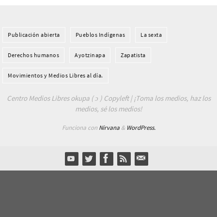
Publicación abierta
Pueblos Indí­genas
La sexta
Derechos humanos
Ayotzinapa
Zapatista
Movimientos y Medios Libres al día.
Centro Medios Libres okupa ( ɔ ) Copyleft | ¡Toma los medios, haz los
medios, sé los medios!
Funciona con
Nirvana
&
WordPress.