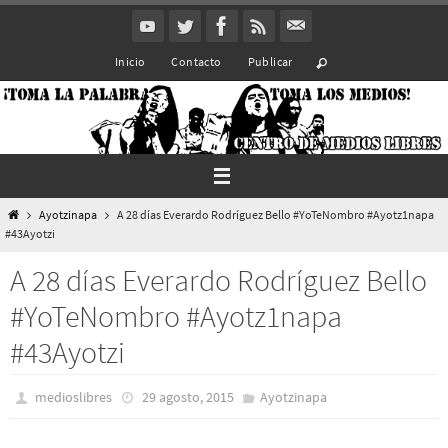
Ir
al
Inicio
Contacto
Publicar
contenido
Inicio
Ayotzinapa
A 28 días Everardo Rodríguez Bello #YoTeNombro #Ayotz1napa
#43Ayotzi
A 28 días Everardo Rodríguez Bello
#YoTeNombro #Ayotz1napa
#43Ayotzi
medioslibres
29 agosto, 2015
Ayotzinapa