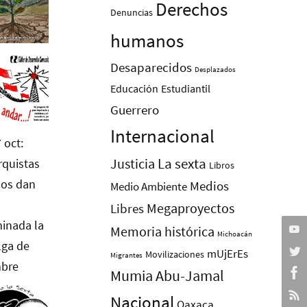
Derechos
Denuncias
humanos
Desaparecidos
Desplazados
Educación
Estudiantil
Guerrero
Internacional
La sexta
Justicia
Libros
Medios
Medio Ambiente
Megaproyectos
Libres
Memoria histórica
Michoacán
mUjErEs
Movilizaciones
Migrantes
Mumia Abu-Jamal
Nacional
Oaxaca