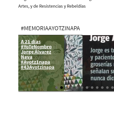
Artes, y de Resistencias y Rebeldías
#MEMORIAAYOTZINAPA
A 21 días
Avances y
#YoTeNombro
pendientes en el
Jorge Álvarez
caso de los 43 de
Nava
Ayotzinapa, por
#Ayotz1napa
los expertos de la
#43Ayotzinapa
CIDH