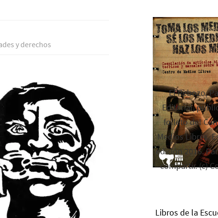
tades y derechos
El Rebozo, P
Editorial, publi
folleto del Cen
Medios Libres. Es
edición 2016. Par
compartir. (c) C
Libros de la Escu