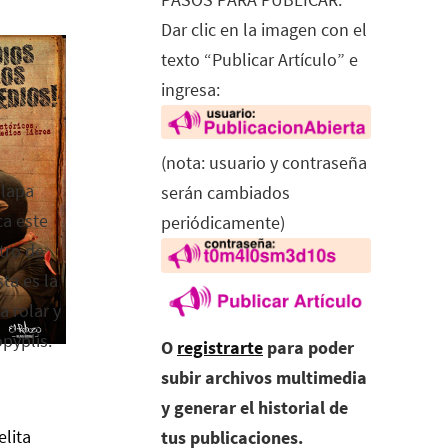
Dar clic en la imagen con el
texto “Publicar Artículo” e
ingresa:
(nota: usuario y contraseña
alapa
serán cambiados
ca este
periódicamente)
tro de
ta es la
a rolar y
opyplis.
O
registrarte
para poder
subir archivos multimedia
y generar el historial de
elita
tus publicaciones.