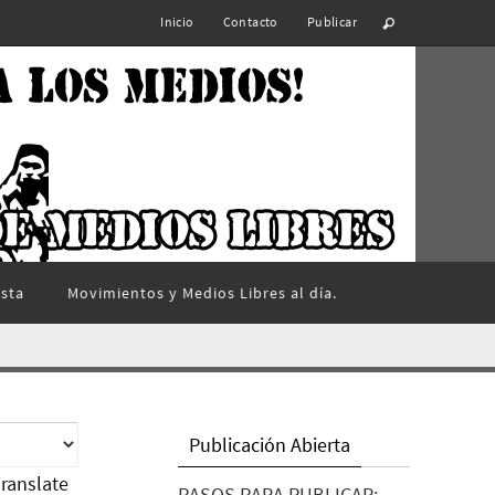
Inicio
Contacto
Publicar
ista
Movimientos y Medios Libres al día.
Publicación Abierta
ranslate
PASOS PARA PUBLICAR: