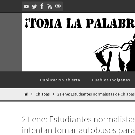
Ir
al
contenido
Ir
Publicación abierta
Pueblos Indí­genas
al
contenido
Inicio
Chiapas
21 ene: Estudiantes normalistas de Chiapas
21 ene: Estudiantes normalista
intentan tomar autobuses para