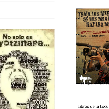
El Rebozo, P
Editorial, publi
folleto del Cen
Medios Libres. Es
edición 2016. Par
compartir. (c) C
Libros de la Escu