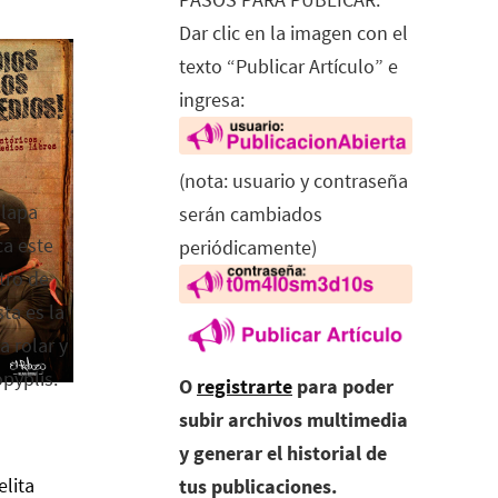
Dar clic en la imagen con el
texto “Publicar Artículo” e
ingresa:
(nota: usuario y contraseña
alapa
serán cambiados
ca este
periódicamente)
tro de
ta es la
a rolar y
opyplis.
O
registrarte
para poder
subir archivos multimedia
y generar el historial de
elita
tus publicaciones.