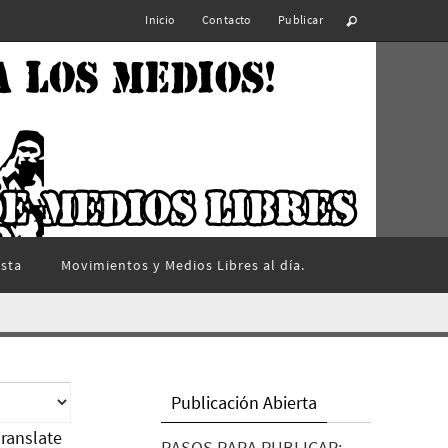
Inicio
Contacto
Publicar
ista
Movimientos y Medios Libres al día.
Publicación Abierta
ranslate
PASOS PARA PUBLICAR: