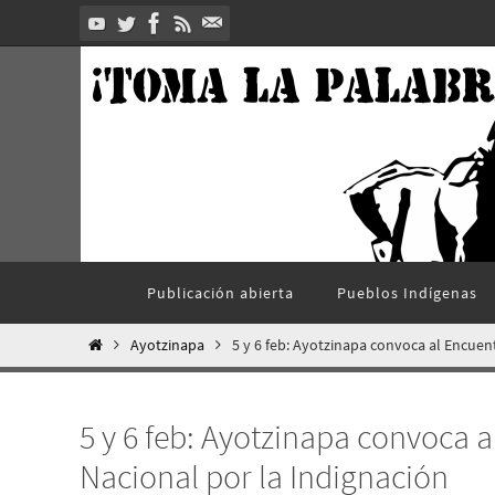
Ir
al
contenido
Ir
Publicación abierta
Pueblos Indí­genas
al
contenido
Inicio
Ayotzinapa
5 y 6 feb: Ayotzinapa convoca al Encuen
5 y 6 feb: Ayotzinapa convoca 
Nacional por la Indignación