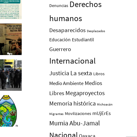
Derechos
Denuncias
humanos
Desaparecidos
Desplazados
Educación
Estudiantil
Guerrero
Internacional
La sexta
Justicia
Libros
Medios
Medio Ambiente
Megaproyectos
Libres
Memoria histórica
Michoacán
mUjErEs
Movilizaciones
Migrantes
Mumia Abu-Jamal
Nacional
Oaxaca