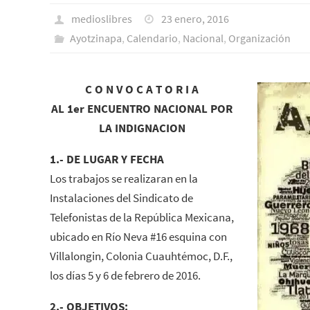
medioslibres
23 enero, 2016
Ayotzinapa
,
Calendario
,
Nacional
,
Organización
C O N V O C A T O R I A
AL 1er ENCUENTRO NACIONAL POR
LA INDIGNACION
1.- DE LUGAR Y FECHA
Los trabajos se realizaran en la
Instalaciones del Sindicato de
Telefonistas de la República Mexicana,
ubicado en Río Neva #16 esquina con
Villalongin, Colonia Cuauhtémoc, D.F.,
los días 5 y 6 de febrero de 2016.
2.- OBJETIVOS: