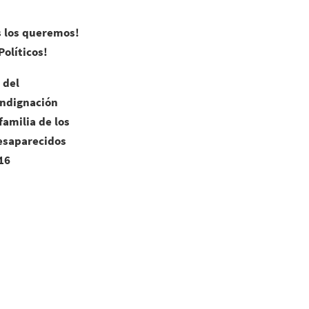
os los queremos!
Políticos!
 del
Indignación
amilia de los
esaparecidos
16