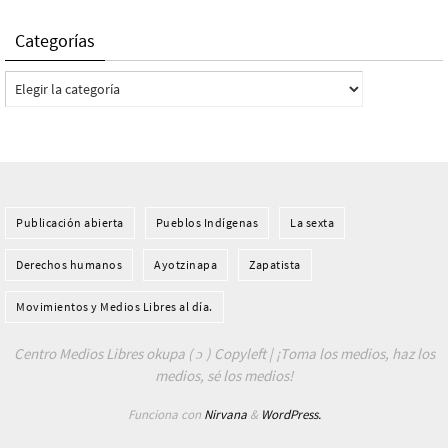
Categorías
Categorías
Publicación abierta
Pueblos Indí­genas
La sexta
Derechos humanos
Ayotzinapa
Zapatista
Movimientos y Medios Libres al día.
Centro Medios Libres okupa ( ɔ ) Copyleft | ¡Toma los medios, haz los
medios, sé los medios!
Funciona con
Nirvana
&
WordPress.