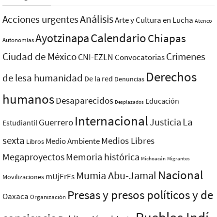
Análisis
Acciones urgentes
Arte y Cultura en Lucha
Atenco
Ayotzinapa
Calendario
Chiapas
Autonomías
Ciudad de México
Crímenes
CNI-EZLN
Convocatorias
Derechos
de lesa humanidad
De la red
Denuncias
humanos
Desaparecidos
Educación
Desplazados
Internacional
La
Justicia
Guerrero
Estudiantil
sexta
Medios Libres
Medio Ambiente
Libros
Megaproyectos
Memoria histórica
Michoacán
Migrantes
Nacional
Mumia Abu-Jamal
mUjErEs
Movilizaciones
Presas y presos polí­ticos y de
Oaxaca
Organización