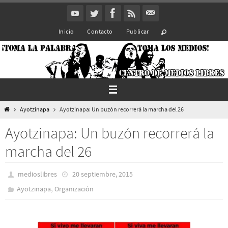
Ir
al
Inicio
Contacto
Publicar
contenido
Inicio
Ayotzinapa
Ayotzinapa: Un buzón recorrerá la marcha del 26
Ayotzinapa: Un buzón recorrerá la
marcha del 26
medioslibres
20 septiembre, 2015
,
Ayotzinapa
Organización