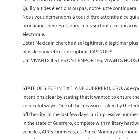
Qu’il y ait des élections ou pas, notre lutte continuera.
Nous vous demandons à tous d’être attentifs à ce qui a
prochaines heures et jours, mais surtout à ce qui arri
électorale.
L’état Mexicain cherche à se légitimer, à légitimer plus 
plus de pauvreté et corruption. PAS NOUS!
Car VIVANTS ILS LES ONT EMPORTÉS, VIVANTS NOUS 
STATE OF SIEGE IN TIXTLA DE GUERRERO, GRO. As expe
intentions clear by stating that it wanted to ensure th
«peaceful way» . One of the measures taken by the fe
off the city. In the last few days, an impressive numbe
in the state of Guerrero, complete with military hard
vehicles, APCs, humvees, etc Since Monday afternoon 