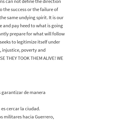
s can not define the direction
o the success or the failure of
he same undying spirit. It is our
e and pay heed to what is going
tly prepare for what will follow
eeks to legitimize itself under
, injustice, poverty and
CAUSE THEY TOOK THEM ALIVE! WE
s garantizar de manera
es cercar la ciudad.
s militares hacia Guerrero,