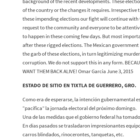
background of the recent developments. These election
of the country or the changes it requires. Irrespective t
these impending elections our fight will continue with t
request to the community and everyone to be attentiv
to happen in these coming few days. But most importan
after these rigged elections. The Mexican government s
the garb of these elections, in turn legitimizing murder
corruption. We do not support this in any form. BE
WANT THEM BACK ALIVE! Omar Garcia June 3, 2015
ESTADO DE SITIO EN TIXTLA DE GUERRERO, GRO.
Como era de esperarse, la intención gubernamental e
“pacífica” la jornada electoral del próximo domingo.
Una de las medidas que el gobierno federal ha tomado 
En días pasados se trasladaron impresionantes equipo
carros blindados, rinocerontes, tanquetas, etc.