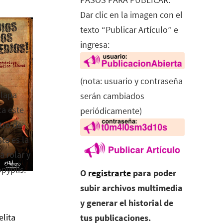
Dar clic en la imagen con el
texto “Publicar Artículo” e
ingresa:
(nota: usuario y contraseña
alapa
serán cambiados
ca este
periódicamente)
tro de
ta es la
a rolar y
opyplis.
O
registrarte
para poder
subir archivos multimedia
y generar el historial de
elita
tus publicaciones.