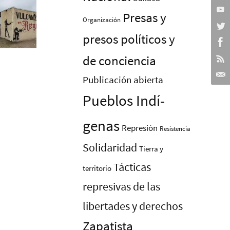
Presas y
Organización
presos polí­ticos y
de conciencia
Publicación abierta
Pueblos Indí­
genas
Represión
Resistencia
Solidaridad
Tierra y
Tácticas
territorio
represivas de las
libertades y derechos
Zapatista