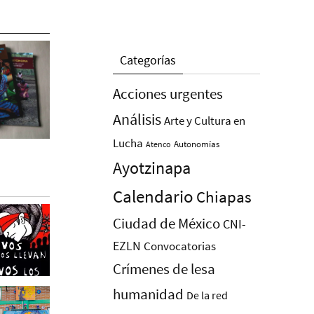
Categorías
Acciones urgentes
Análisis
Arte y Cultura en
Lucha
Autonomías
Atenco
Ayotzinapa
Calendario
Chiapas
Ciudad de México
CNI-
EZLN
Convocatorias
Crímenes de lesa
humanidad
De la red