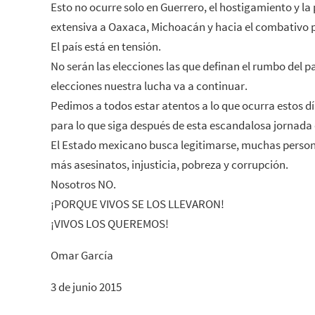
Esto no ocurre solo en Guerrero, el hostigamiento y la 
extensiva a Oaxaca, Michoacán y hacia el combativo 
El país está en tensión.
No serán las elecciones las que definan el rumbo del p
elecciones nuestra lucha va a continuar.
Pedimos a todos estar atentos a lo que ocurra estos d
para lo que siga después de esta escandalosa jornada 
El Estado mexicano busca legitimarse, muchas person
más asesinatos, injusticia, pobreza y corrupción.
Nosotros NO.
¡PORQUE VIVOS SE LOS LLEVARON!
¡VIVOS LOS QUEREMOS!
Omar García
3 de junio 2015