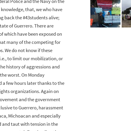
deral Police and the Navy on the
lic knowledge, that, we who have
g back the #43students alive;
state of Guerrero. There are
of which have been exposed on
that many of the competing for
ps. We do not know if these
e., to limit our mobilization, or
 the history of aggressions and
ar the worst. On Monday
 a few hours later thanks to the
ights organizations. Again on
 movement and the government
xclusive to Guerrero, harassment
xaca, Michoacan and especially
d and taut with tension in the