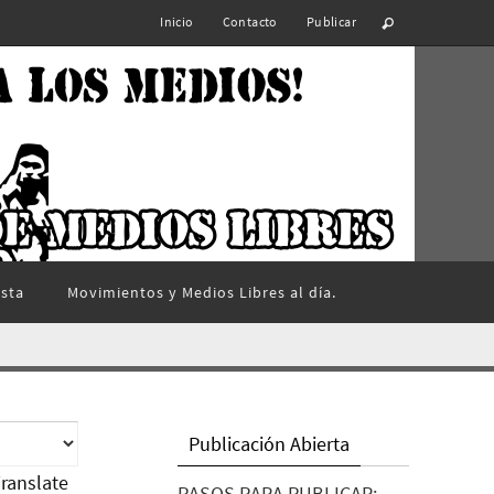
Inicio
Contacto
Publicar
ista
Movimientos y Medios Libres al día.
Publicación Abierta
ranslate
PASOS PARA PUBLICAR: