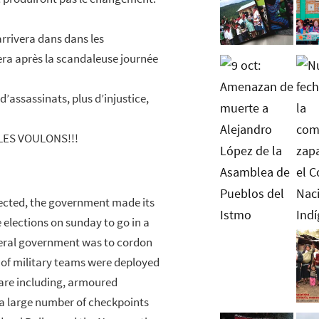
rrivera dans dans les
vera après la scandaleuse journée
d’assassinats, plus d’injustice,
LES VOULONS!!!
cted, the government made its
e elections on sunday to go in a
deral government was to cordon
r of military teams were deployed
ware including, armoured
a large number of checkpoints