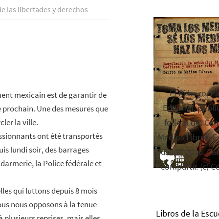
de las libertades y derechos
El Rebozo, P
ment mexicain est de garantir de
Editorial, publi
e prochain. Une des mesures que
er la ville.
folleto del Cen
essionnants ont été transportés
Medios Libres. Es
uis lundi soir, des barrages
edición 2016. Par
darmerie, la Police fédérale et
compartir. (c) C
les qui luttons depuis 8 mois
nous nous opposons à la tenue
Libros de la Escu
 plusieurs reprises, mais elles