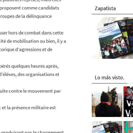
 se proposent comme candidats
Zapatista
 groupes de la délinquance
isser hors de combat dans cette
té de mobilisation ou bien, il y a
torique d’agressions et de
libérés quelques heures après,
d’élèves, des organisations et
Lo más visto.
oduite contre le mouvement par
et la présence militaire est
 ne produiront pas le changement.