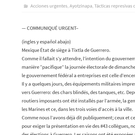
Acciones urgentes
,
Ayotzinapa
,
Tácticas represivas 
— COMMUNIQUÉ URGENT–
(ingles y español abajo)
Mexique État de siège à Tixtla de Guerrero.
Comme il fallait s’y attendre, l’intention du gouverne
manière “pacifique” la journée électorale de dimanch
le gouvernement fédéral a entreprises est celle d’encercl
Il y a quelques jours, des équipements militaires impr
vers Guerrero: des chars blindés, des tanques, etc. Dep
routiers imposants ont été installés par l’armée, la gen
les Marines et ce, dans les trois voies d’accès à la ville.
Comme nous l’avons déjà dit publiquement; ceux et cel
pour exiger la présentation en vie des #43 collègues, 
des élections à Guerrero. Les raisons ont été exposées à