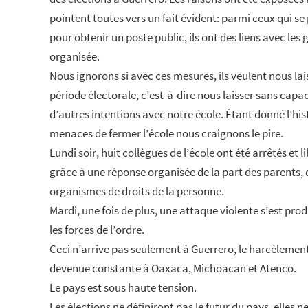
pointent toutes vers un fait évident: parmi ceux qui
pour obtenir un poste public, ils ont des liens avec les
organisée.
Nous ignorons si avec ces mesures, ils veulent nous la
période électorale, c’est-à-dire nous laisser sans capaci
d’autres intentions avec notre école. Étant donné l’his
menaces de fermer l’école nous craignons le pire.
Lundi soir, huit collègues de l’école ont été arrêtés et 
grâce à une réponse organisée de la part des parents, 
organismes de droits de la personne.
Mardi, une fois de plus, une attaque violente s’est pr
les forces de l’ordre.
Ceci n’arrive pas seulement à Guerrero, le harcèlement 
devenue constante à Oaxaca, Michoacan et Atenco.
Le pays est sous haute tension.
Les élections ne définiront pas le futur du pays, elles