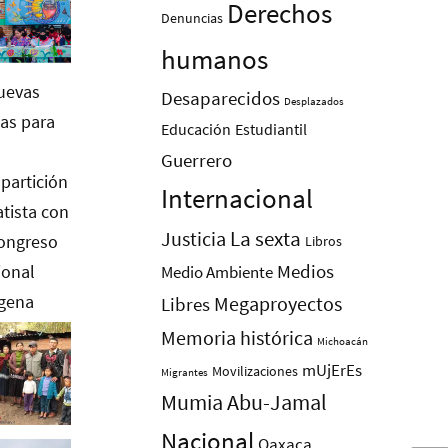
Derechos
Denuncias
humanos
Desaparecidos
Desplazados
Educación
Estudiantil
Guerrero
Internacional
La sexta
Justicia
Libros
Medios
Medio Ambiente
Megaproyectos
Libres
Memoria histórica
Michoacán
mUjErEs
Movilizaciones
Migrantes
Mumia Abu-Jamal
Nacional
Oaxaca