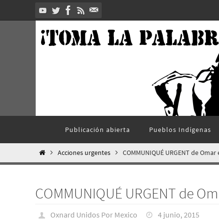
Ir
al
contenido
Ir
Publicación abierta
Pueblos Indí­genas
al
contenido
Inicio
Acciones urgentes
COMMUNIQUÉ URGENT de Omar el
COMMUNIQUÉ URGENT de Omar
Oxnard Unidos Por Mexico
4 junio, 2015