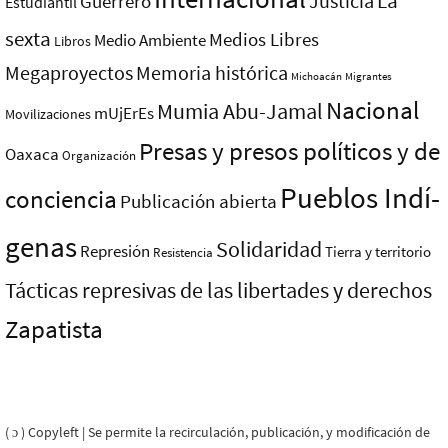
La
Justicia
Guerrero
Estudiantil
sexta
Medios Libres
Medio Ambiente
Libros
Megaproyectos
Memoria histórica
Michoacán
Migrantes
Nacional
Mumia Abu-Jamal
mUjErEs
Movilizaciones
Presas y presos polí­ticos y de
Oaxaca
Organización
Pueblos Indí­
conciencia
Publicación abierta
genas
Solidaridad
Represión
Tierra y territorio
Resistencia
Tácticas represivas de las libertades y derechos
Zapatista
( ɔ ) Copyleft | Se permite la recirculación, publicación, y modificación de