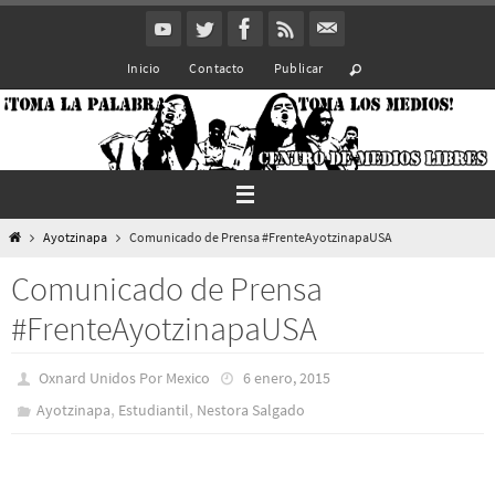
Ir
al
Inicio
Contacto
Publicar
contenido
Inicio
Ayotzinapa
Comunicado de Prensa #FrenteAyotzinapaUSA
Comunicado de Prensa
#FrenteAyotzinapaUSA
Oxnard Unidos Por Mexico
6 enero, 2015
,
,
Ayotzinapa
Estudiantil
Nestora Salgado