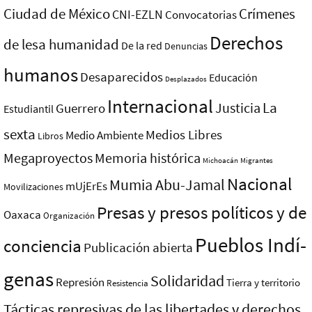
Ciudad de México
Crímenes
CNI-EZLN
Convocatorias
Derechos
de lesa humanidad
De la red
Denuncias
humanos
Desaparecidos
Educación
Desplazados
Internacional
La
Justicia
Guerrero
Estudiantil
sexta
Medios Libres
Medio Ambiente
Libros
Megaproyectos
Memoria histórica
Michoacán
Migrantes
Nacional
Mumia Abu-Jamal
mUjErEs
Movilizaciones
Presas y presos polí­ticos y de
Oaxaca
Organización
Pueblos Indí­
conciencia
Publicación abierta
genas
Solidaridad
Represión
Tierra y territorio
Resistencia
Tácticas represivas de las libertades y derechos