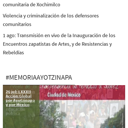
comunitaria de Xochimilco
Violencia y criminalización de los defensores
comunitarios
1 ago: Transmisión en vivo de la Inauguración de los
Encuentros zapatistas de Artes, y de Resistencias y
Rebeldías
#MEMORIAAYOTZINAPA
26 jul: LXXXII
Ayotzinapa con
Acción Global
la CNTE:
por Ayotzinapa
Libertad para
y por México
defender la
educación
pública