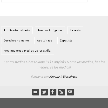
Publicación abierta
Pueblos Indí­genas
La sexta
Derechos humanos
Ayotzinapa
Zapatista
Movimientos y Medios Libres al día.
Centro Medios Libres okupa ( ɔ ) Copyleft | ¡Toma los medios, haz los
medios, sé los medios!
Funciona con
Nirvana
&
WordPress.