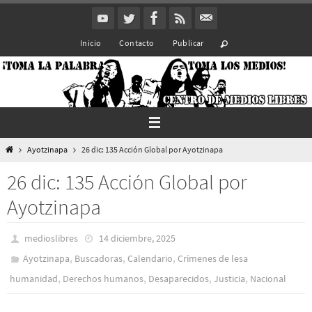
Ir
al
Inicio
Contacto
Publicar
contenido
Inicio
Ayotzinapa
26 dic: 135 Acción Global por Ayotzinapa
26 dic: 135 Acción Global por
Ayotzinapa
medioslibres
14 diciembre, 2025
,
,
,
Ayotzinapa
Buscadoras
Calendario
Crímenes de lesa
,
,
,
,
humanidad
Derechos humanos
Desaparecidos
Justicia
Nacional