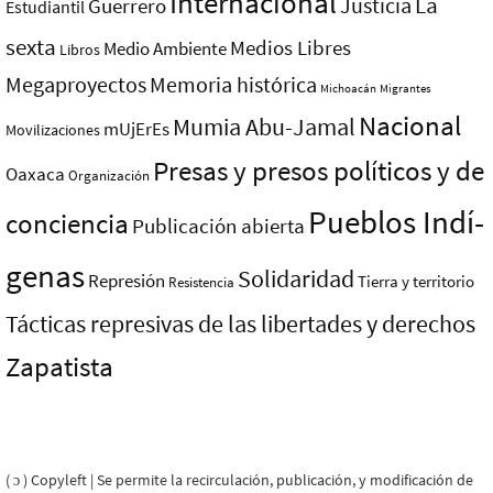
Internacional
La
Justicia
Guerrero
Estudiantil
sexta
Medios Libres
Medio Ambiente
Libros
Megaproyectos
Memoria histórica
Michoacán
Migrantes
Nacional
Mumia Abu-Jamal
mUjErEs
Movilizaciones
Presas y presos polí­ticos y de
Oaxaca
Organización
Pueblos Indí­
conciencia
Publicación abierta
genas
Solidaridad
Represión
Tierra y territorio
Resistencia
Tácticas represivas de las libertades y derechos
Zapatista
( ɔ ) Copyleft | Se permite la recirculación, publicación, y modificación de