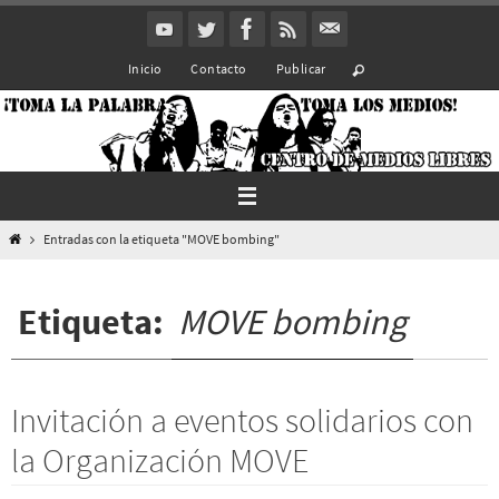
Ir
al
Inicio
Contacto
Publicar
contenido
Inicio
Entradas con la etiqueta "MOVE bombing"
Etiqueta:
MOVE bombing
Invitación a eventos solidarios con
la Organización MOVE