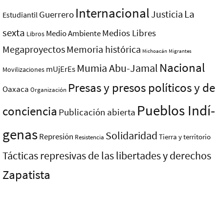
Internacional
La
Justicia
Guerrero
Estudiantil
sexta
Medios Libres
Medio Ambiente
Libros
Megaproyectos
Memoria histórica
Michoacán
Migrantes
Nacional
Mumia Abu-Jamal
mUjErEs
Movilizaciones
Presas y presos polí­ticos y de
Oaxaca
Organización
Pueblos Indí­
conciencia
Publicación abierta
genas
Solidaridad
Represión
Tierra y territorio
Resistencia
Tácticas represivas de las libertades y derechos
Zapatista