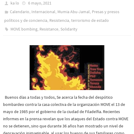
ka lo
6 mayo, 2021
,
,
,
Calendario
Internacional
Mumia Abu-Jamal
Presas y presos
,
,
polí­ticos y de conciencia
Resistencia
terrorismo de estado
,
,
MOVE bombing
Resistance
Solidarity
Buenos días a todas y todos, Se acerca la fecha del despótico
bombardeo contra la casa colectiva de la organización MOVE el 13 de
mayo de 1985 por el gobierno de la ciudad de Filadelfia. Recientes
informes en la prensa revelan que los ataques del Estado contra MOVE
no se detienen, sino que durante 36 años han mostrado un nivel de
depravación inimaginable al usar los huesos de sus familiares como