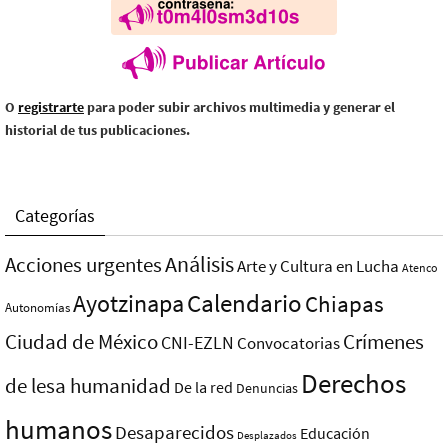
O
registrarte
para poder subir archivos multimedia y generar el
historial de tus publicaciones.
Categorías
Análisis
Acciones urgentes
Arte y Cultura en Lucha
Atenco
Ayotzinapa
Calendario
Chiapas
Autonomías
Ciudad de México
Crímenes
CNI-EZLN
Convocatorias
Derechos
de lesa humanidad
De la red
Denuncias
humanos
Desaparecidos
Educación
Desplazados