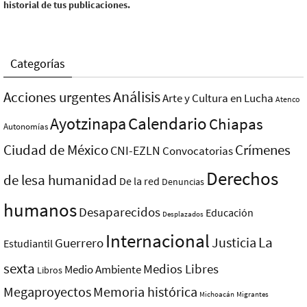
historial de tus publicaciones.
Categorías
Análisis
Acciones urgentes
Arte y Cultura en Lucha
Atenco
Ayotzinapa
Calendario
Chiapas
Autonomías
Ciudad de México
Crímenes
CNI-EZLN
Convocatorias
Derechos
de lesa humanidad
De la red
Denuncias
humanos
Desaparecidos
Educación
Desplazados
Internacional
La
Justicia
Guerrero
Estudiantil
sexta
Medios Libres
Medio Ambiente
Libros
Megaproyectos
Memoria histórica
Michoacán
Migrantes