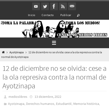
Ir
al
Inicio
Contacto
Publicar
contenido
Inicio
Ayotzinapa
12 de diciembre no se olvida: cese a la ola represiva contra la
normal de Ayotzinapa
12 de diciembre no se olvida: cese a
la ola represiva contra la normal de
Ayotzinapa
medioslibres
13 diciembre, 2022
,
,
,
,
Ayotzinapa
Derechos humanos
Estudiantil
Memoria histórica