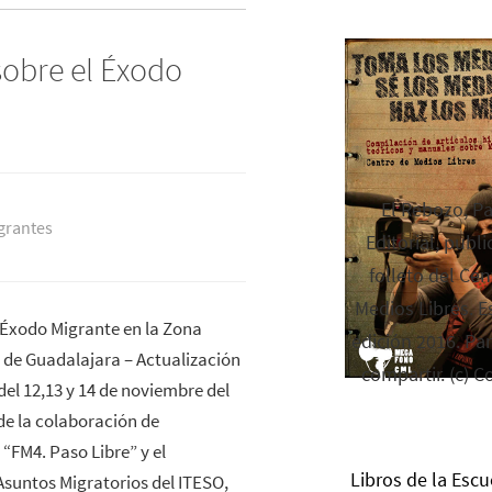
obre el Éxodo
El Rebozo, P
grantes
Editorial, publi
folleto del Cen
Medios Libres. Es
 Éxodo Migrante en la Zona
edición 2016. Par
 de Guadalajara – Actualización
compartir. (c) C
el 12,13 y 14 de noviembre del
de la colaboración de
 “FM4. Paso Libre” y el
Libros de la Escu
suntos Migratorios del ITESO,