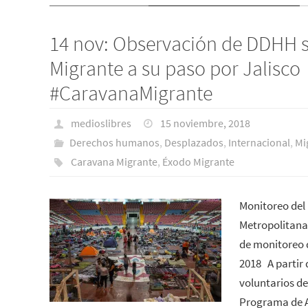
14 nov: Observación de DDHH s
Migrante a su paso por Jalisco
#CaravanaMigrante
medioslibres
15 noviembre, 2018
Derechos humanos
,
Desplazados
,
Internacional
,
Mi
Caravana Migrante
,
Éxodo Migrante
Monitoreo del
Metropolitana
de monitoreo d
2018 A partir 
voluntarios de
Programa de A