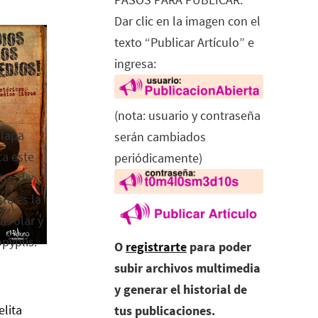
Dar clic en la imagen con el
texto “Publicar Artículo” e
ingresa:
(nota: usuario y contraseña
alapa
serán cambiados
ca este
periódicamente)
tro de
ta es la
a rolar y
opyplis.
O
registrarte
para poder
subir archivos multimedia
y generar el historial de
elita
tus publicaciones.