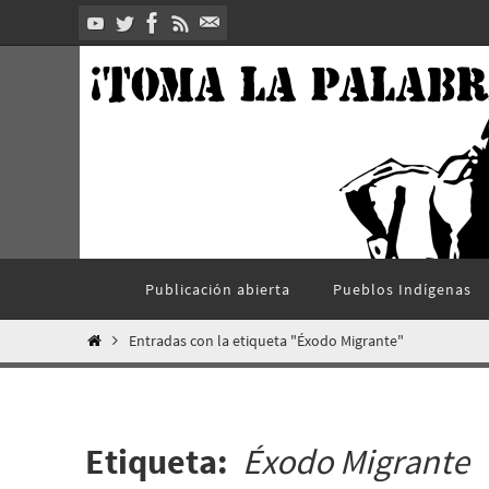
Ir
al
contenido
Ir
Publicación abierta
Pueblos Indí­genas
al
contenido
Inicio
Entradas con la etiqueta "Éxodo Migrante"
Etiqueta:
Éxodo Migrante