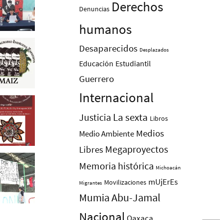
Derechos
Denuncias
humanos
Desaparecidos
Desplazados
Educación
Estudiantil
Guerrero
Internacional
La sexta
Justicia
Libros
Medios
Medio Ambiente
Megaproyectos
Libres
Memoria histórica
Michoacán
mUjErEs
Movilizaciones
Migrantes
Mumia Abu-Jamal
Nacional
Oaxaca