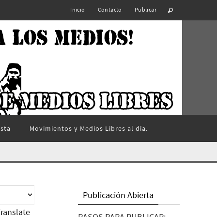
Inicio
Contacto
Publicar
ista
Movimientos y Medios Libres al día.
Publicación Abierta
ranslate
PASOS PARA PUBLICAR: