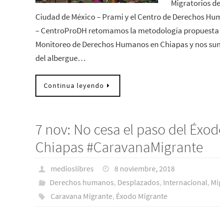
Migratorios d
Ciudad de México – Prami y el Centro de Derechos Hu
– CentroProDH retomamos la metodología propuesta p
Monitoreo de Derechos Humanos en Chiapas y nos sum
del albergue…
Continua leyendo
7 nov: No cesa el paso del Éxo
Chiapas #CaravanaMigrante
medioslibres
8 noviembre, 2018
Derechos humanos
,
Desplazados
,
Internacional
,
Mi
Caravana Migrante
,
Éxodo Migrante