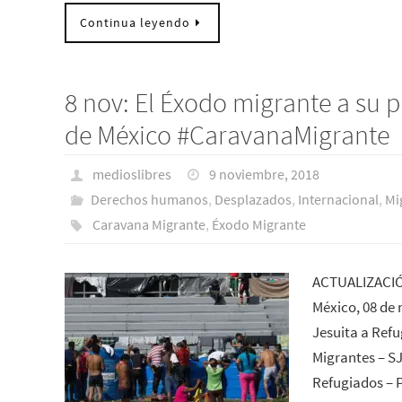
Continua leyendo
8 nov: El Éxodo migrante a su 
de México #CaravanaMigrante
medioslibres
9 noviembre, 2018
Derechos humanos
,
Desplazados
,
Internacional
,
Mi
Caravana Migrante
,
Éxodo Migrante
ACTUALIZACIÓ
México, 08 de 
Jesuita a Refu
Migrantes – S
Refugiados – 