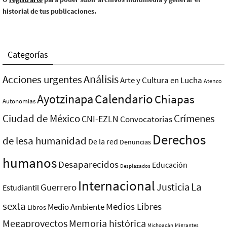
historial de tus publicaciones.
Categorías
Análisis
Acciones urgentes
Arte y Cultura en Lucha
Atenco
Ayotzinapa
Calendario
Chiapas
Autonomías
Ciudad de México
Crímenes
CNI-EZLN
Convocatorias
Derechos
de lesa humanidad
De la red
Denuncias
humanos
Desaparecidos
Educación
Desplazados
Internacional
La
Justicia
Guerrero
Estudiantil
sexta
Medios Libres
Medio Ambiente
Libros
Megaproyectos
Memoria histórica
Michoacán
Migrantes