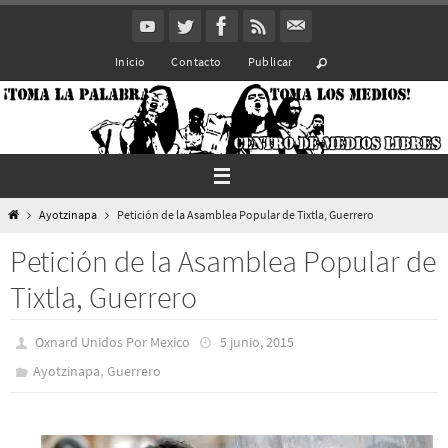
Ir
al
Inicio
Contacto
Publicar
contenido
Inicio
Ayotzinapa
Petición de la Asamblea Popular de Tixtla, Guerrero
Petición de la Asamblea Popular de
Tixtla, Guerrero
Oxnard Unidos Por Mexico
5 junio, 2015
,
Ayotzinapa
Guerrero