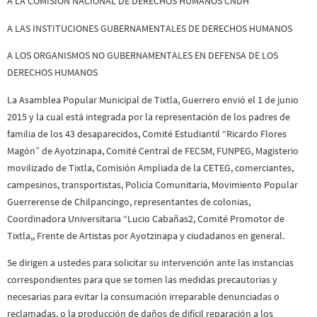
A LA COMISIÓN NACIONAL DE DERECHOS HUMANOS CNDH
A LAS INSTITUCIONES GUBERNAMENTALES DE DERECHOS HUMANOS
A LOS ORGANISMOS NO GUBERNAMENTALES EN DEFENSA DE LOS
DERECHOS HUMANOS
La Asamblea Popular Municipal de Tixtla, Guerrero envió el 1 de junio
2015 y la cual está integrada por la representación de los padres de
familia de los 43 desaparecidos, Comité Estudiantil “Ricardo Flores
Magón” de Ayotzinapa, Comité Central de FECSM, FUNPEG, Magisterio
movilizado de Tixtla, Comisión Ampliada de la CETEG, comerciantes,
campesinos, transportistas, Policía Comunitaria, Movimiento Popular
Guerrerense de Chilpancingo, representantes de colonias,
Coordinadora Universitaria “Lucio Cabañas2, Comité Promotor de
Tixtla,, Frente de Artistas por Ayotzinapa y ciudadanos en general.
Se dirigen a ustedes para solicitar su intervención ante las instancias
correspondientes para que se tomen las medidas precautorias y
necesarias para evitar la consumación irreparable denunciadas o
reclamadas, o la producción de daños de difícil reparación a los