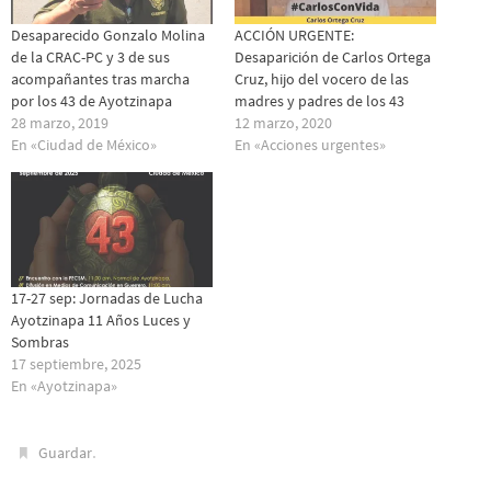
Desaparecido Gonzalo Molina
ACCIÓN URGENTE:
de la CRAC-PC y 3 de sus
Desaparición de Carlos Ortega
acompañantes tras marcha
Cruz, hijo del vocero de las
por los 43 de Ayotzinapa
madres y padres de los 43
28 marzo, 2019
12 marzo, 2020
En «Ciudad de México»
En «Acciones urgentes»
17-27 sep: Jornadas de Lucha
Ayotzinapa 11 Años Luces y
Sombras
17 septiembre, 2025
En «Ayotzinapa»
.
Guardar