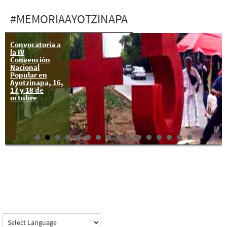
#MEMORIAAYOTZINAPA
Convocatoria a
la IV
Convención
Nacional
Popular en
Ayotzinapa, 16,
17 y 18 de
octubre