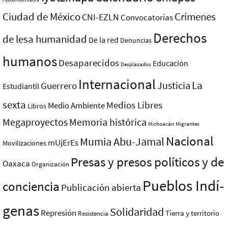
Ciudad de México
Crímenes
CNI-EZLN
Convocatorias
Derechos
de lesa humanidad
De la red
Denuncias
humanos
Desaparecidos
Educación
Desplazados
Internacional
La
Justicia
Guerrero
Estudiantil
sexta
Medios Libres
Medio Ambiente
Libros
Megaproyectos
Memoria histórica
Michoacán
Migrantes
Nacional
Mumia Abu-Jamal
mUjErEs
Movilizaciones
Presas y presos polí­ticos y de
Oaxaca
Organización
Pueblos Indí­
conciencia
Publicación abierta
genas
Solidaridad
Represión
Tierra y territorio
Resistencia