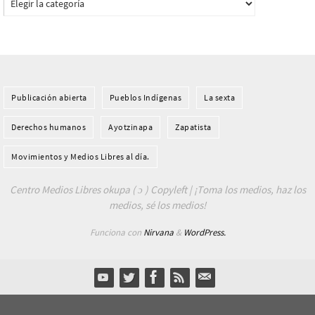
Publicación abierta
Pueblos Indí­genas
La sexta
Derechos humanos
Ayotzinapa
Zapatista
Movimientos y Medios Libres al día.
Centro Medios Libres okupa ( ɔ ) Copyleft | ¡Toma los medios, haz los
medios, sé los medios!
Funciona con
Nirvana
&
WordPress.