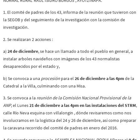
NORMAL RURAL”RAÚL ISIDRO BURGOS”, AYOTZINAPA.
1. El comité de padres de los 43, informa de la reunión que tuvieron con
la SEGOB y del seguimiento de la investigación con la comisión de
investigación.
2. Se realizaran 2 acciones :
a)
24 de diciembre
, se hace un llamado a todo el pueblo en general, a
instalar arboles navideños con imágenes de los 43 normalistas
desaparecidos por el estado y,
b) Se convoca a una
procesión
para el
26 de diciembre a las 4pm
de la
Catedral a la Villa, culminando con una Misa.
3. Se convoca a la
reunión de la Comisión Nacional Provisional de la
ANP
, el Lunes
21 de diciembre a las 4pm en las instalaciones del STRM
,
calle Río Neva esquina con villalongin , dónde revisaremos como nos
involucramos en la logística del 24 y 26 de diciembre, así como preparar
la caravana recorrido del comité de padres en enero del 2016.
4. Se acuerda convocar a la
ASAMBLEA NACIONAL POPULAR
para el
9 de