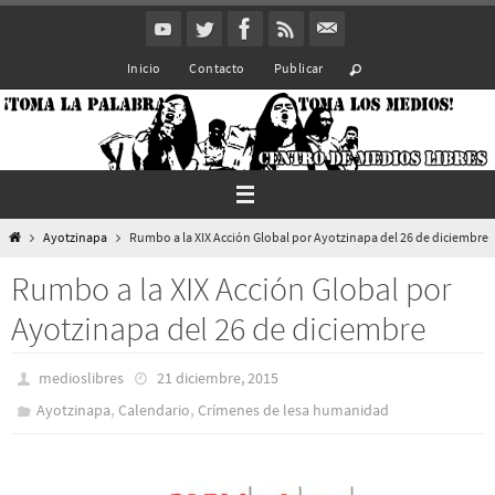
Ir
al
Inicio
Contacto
Publicar
contenido
Inicio
Ayotzinapa
Rumbo a la XIX Acción Global por Ayotzinapa del 26 de diciembre
Rumbo a la XIX Acción Global por
Ayotzinapa del 26 de diciembre
medioslibres
21 diciembre, 2015
,
,
Ayotzinapa
Calendario
Crímenes de lesa humanidad