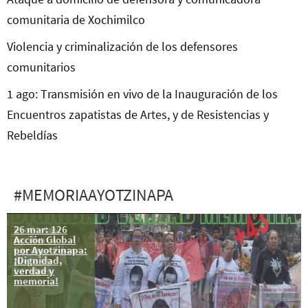
comunitaria de Xochimilco
Violencia y criminalización de los defensores
comunitarios
1 ago: Transmisión en vivo de la Inauguración de los
Encuentros zapatistas de Artes, y de Resistencias y
Rebeldías
#MEMORIAAYOTZINAPA
26 mar: 126
Protestas
Acción Global
reciben a
por Ayotzinapa:
Enrique Peña
¡Dignidad,
Nieto en
verdad y
Londres
memoria!