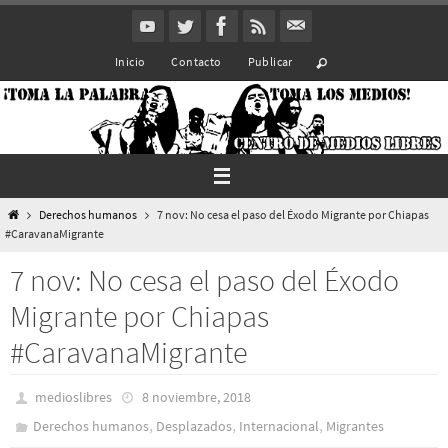
Ir
al
Inicio
Contacto
Publicar
contenido
Inicio
Derechos humanos
7 nov: No cesa el paso del Éxodo Migrante por Chiapas
#CaravanaMigrante
7 nov: No cesa el paso del Éxodo
Migrante por Chiapas
#CaravanaMigrante
medioslibres
8 noviembre, 2018
,
,
,
Derechos humanos
Desplazados
Internacional
Migrantes