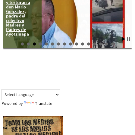
y torturan a
don Mario
González,
padre del
colectivo
Madres y
Padres de
Ayotzinapa
Powered by
Translate