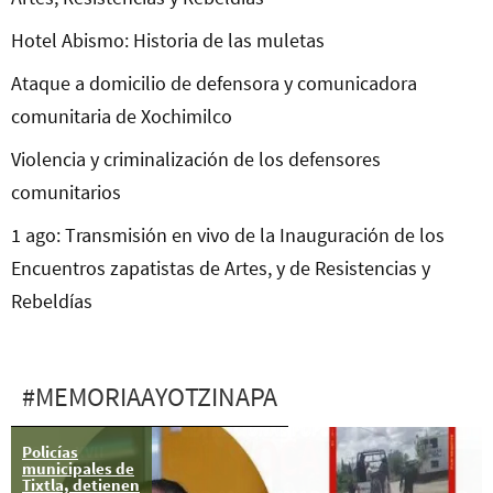
Hotel Abismo: Historia de las muletas
Ataque a domicilio de defensora y comunicadora
comunitaria de Xochimilco
Violencia y criminalización de los defensores
comunitarios
1 ago: Transmisión en vivo de la Inauguración de los
Encuentros zapatistas de Artes, y de Resistencias y
Rebeldías
#MEMORIAAYOTZINAPA
Policías
26 oct: XVII
municipales de
Acción Global
Tixtla, detienen
por Ayotzinapa