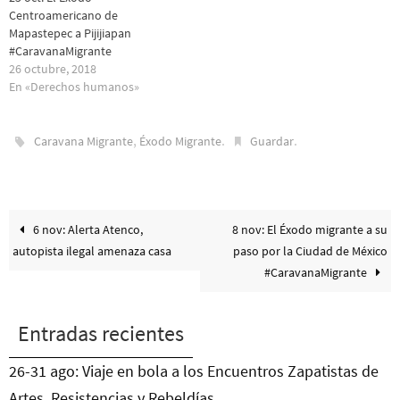
Centroamericano de
Mapastepec a Pijijiapan
#CaravanaMigrante
26 octubre, 2018
En «Derechos humanos»
,
.
.
Caravana Migrante
Éxodo Migrante
Guardar
6 nov: Alerta Atenco,
8 nov: El Éxodo migrante a su
autopista ilegal amenaza casa
paso por la Ciudad de México
#CaravanaMigrante
Entradas recientes
26-31 ago: Viaje en bola a los Encuentros Zapatistas de
Artes, Resistencias y Rebeldías