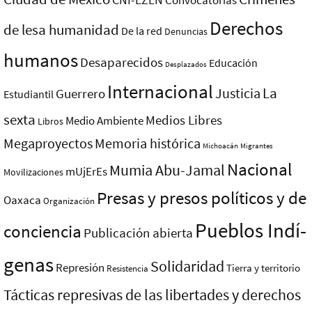
CNI-EZLN
Convocatorias
Derechos
de lesa humanidad
De la red
Denuncias
humanos
Desaparecidos
Educación
Desplazados
Internacional
La
Justicia
Guerrero
Estudiantil
sexta
Medios Libres
Medio Ambiente
Libros
Megaproyectos
Memoria histórica
Michoacán
Migrantes
Nacional
Mumia Abu-Jamal
mUjErEs
Movilizaciones
Presas y presos polí­ticos y de
Oaxaca
Organización
Pueblos Indí­
conciencia
Publicación abierta
genas
Solidaridad
Represión
Tierra y territorio
Resistencia
Tácticas represivas de las libertades y derechos