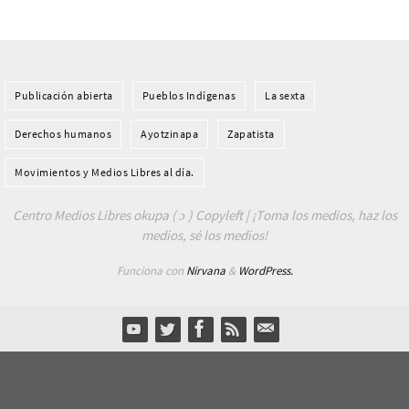
Publicación abierta
Pueblos Indí­genas
La sexta
Derechos humanos
Ayotzinapa
Zapatista
Movimientos y Medios Libres al día.
Centro Medios Libres okupa ( ɔ ) Copyleft | ¡Toma los medios, haz los
medios, sé los medios!
Funciona con
Nirvana
&
WordPress.