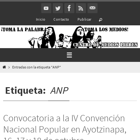
Ir
al
Inicio
Contacto
Publicar
contenido
Inicio
Entradas con la etiqueta "ANP"
Etiqueta:
ANP
Convocatoria a la IV Convención
Nacional Popular en Ayotzinapa,