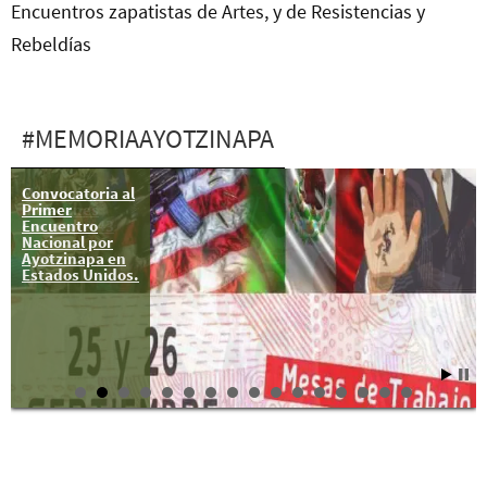
Encuentros zapatistas de Artes, y de Resistencias y
Rebeldías
#MEMORIAAYOTZINAPA
Convocatoria al
Murallas y
Primer
huracanes
Encuentro
contra los 43
Nacional por
Ayotzinapa en
Estados Unidos.