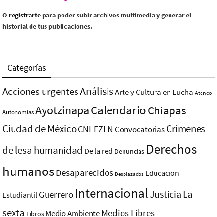
O
registrarte
para poder subir archivos multimedia y generar el
historial de tus publicaciones.
Categorías
Análisis
Acciones urgentes
Arte y Cultura en Lucha
Atenco
Ayotzinapa
Calendario
Chiapas
Autonomías
Ciudad de México
Crímenes
CNI-EZLN
Convocatorias
Derechos
de lesa humanidad
De la red
Denuncias
humanos
Desaparecidos
Educación
Desplazados
Internacional
La
Justicia
Guerrero
Estudiantil
sexta
Medios Libres
Medio Ambiente
Libros