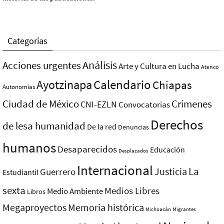
Categorías
Análisis
Acciones urgentes
Arte y Cultura en Lucha
Atenco
Ayotzinapa
Calendario
Chiapas
Autonomías
Ciudad de México
Crímenes
CNI-EZLN
Convocatorias
Derechos
de lesa humanidad
De la red
Denuncias
humanos
Desaparecidos
Educación
Desplazados
Internacional
La
Justicia
Guerrero
Estudiantil
sexta
Medios Libres
Medio Ambiente
Libros
Megaproyectos
Memoria histórica
Michoacán
Migrantes