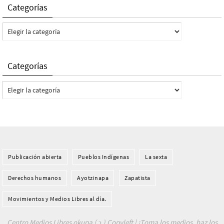
Categorías
Categorías
Categorías
Categorías
Publicación abierta
Pueblos Indí­genas
La sexta
Derechos humanos
Ayotzinapa
Zapatista
Movimientos y Medios Libres al día.
Centro Medios Libres okupa ( ɔ ) Copyleft | ¡Toma los medios, haz los