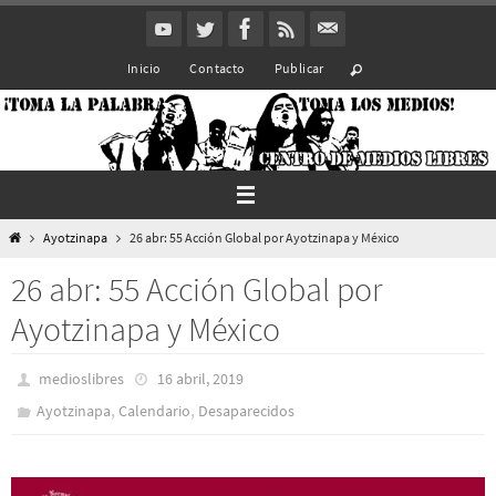
Ir
al
Inicio
Contacto
Publicar
contenido
Inicio
Ayotzinapa
26 abr: 55 Acción Global por Ayotzinapa y México
26 abr: 55 Acción Global por
Ayotzinapa y México
medioslibres
16 abril, 2019
,
,
Ayotzinapa
Calendario
Desaparecidos