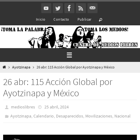
Ir
al
Inicio
Contacto
Publicar
contenido
Inicio
Ayotzinapa
26 abr: 115 Acción Global por Ayotzinapa y México
26 abr: 115 Acción Global por
Ayotzinapa y México
medioslibres
25 abril, 2024
,
,
,
,
Ayotzinapa
Calendario
Desaparecidos
Movilizaciones
Nacional