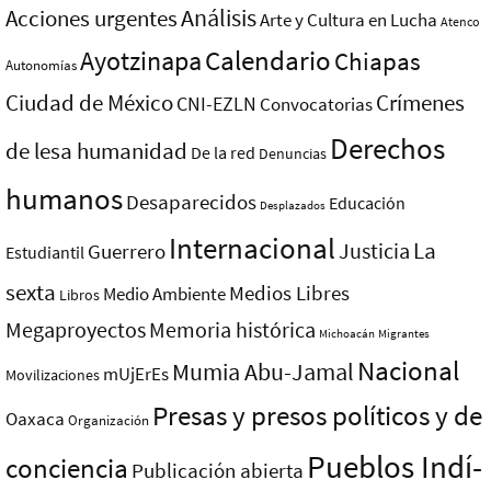
Análisis
Acciones urgentes
Arte y Cultura en Lucha
Atenco
Ayotzinapa
Calendario
Chiapas
Autonomías
Ciudad de México
Crímenes
CNI-EZLN
Convocatorias
Derechos
de lesa humanidad
De la red
Denuncias
humanos
Desaparecidos
Educación
Desplazados
Internacional
La
Justicia
Guerrero
Estudiantil
sexta
Medios Libres
Medio Ambiente
Libros
Megaproyectos
Memoria histórica
Michoacán
Migrantes
Nacional
Mumia Abu-Jamal
mUjErEs
Movilizaciones
Presas y presos polí­ticos y de
Oaxaca
Organización
Pueblos Indí­
conciencia
Publicación abierta