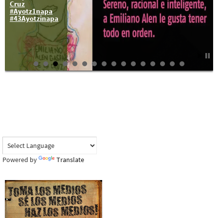
Cruz
Británico
#Ayotz1napa
#43Ayotzinapa
Powered by
Translate