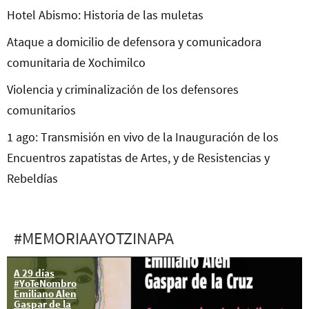
Hotel Abismo: Historia de las muletas
Ataque a domicilio de defensora y comunicadora
comunitaria de Xochimilco
Violencia y criminalización de los defensores
comunitarios
1 ago: Transmisión en vivo de la Inauguración de los
Encuentros zapatistas de Artes, y de Resistencias y
Rebeldías
#MEMORIAAYOTZINAPA
A 29 días
Ayotzinapa en
#YoTeNombro
Londres: Omar
Emiliano Alen
García en el
Gaspar de la
Parlamento