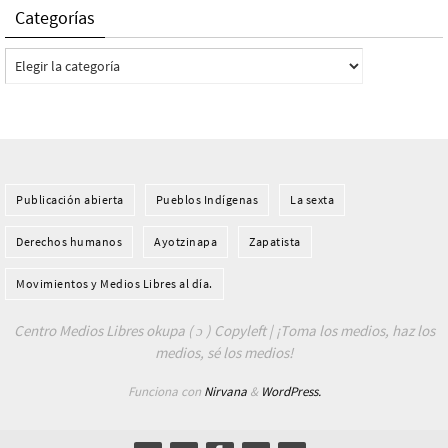
Categorías
Categorías
Publicación abierta
Pueblos Indí­genas
La sexta
Derechos humanos
Ayotzinapa
Zapatista
Movimientos y Medios Libres al día.
Centro Medios Libres okupa ( ɔ ) Copyleft | ¡Toma los medios, haz los
medios, sé los medios!
Funciona con
Nirvana
&
WordPress.